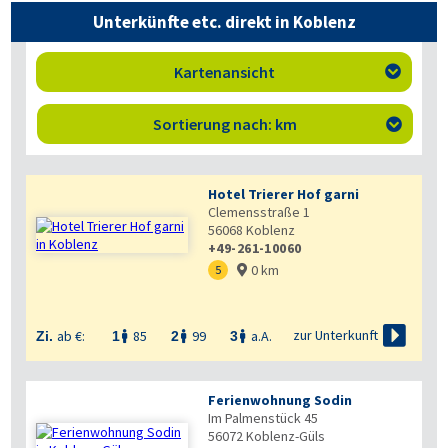
Unterkünfte etc. direkt in Koblenz
Kartenansicht

Sortierung nach: km

Hotel Trierer Hof garni
Clemensstraße 1
56068
Koblenz
+49-261-10060
0 km
5


zur Unterkunft
ab €:
85
99
a.A.
Zi.
1
2
3



Ferienwohnung Sodin
Im Palmenstück 45
56072
Koblenz-Güls