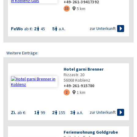
+49-261-39417392
5 km
33


zur Unterkunft
ab €:
45
a.A.
FeWo
2
5


Weitere Einträge:
Hotel garni Brenner
Rizzastr. 20
56068
Koblenz
+49-261-915780
1 km
2


zur Unterkunft
ab €:
99
155
a.A.
Zi.
1
2
3



Ferienwohnung Goldgrube