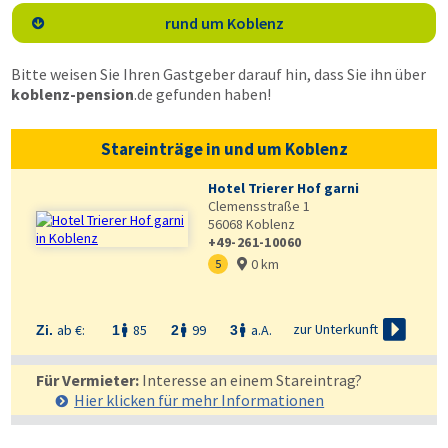
rund um Koblenz

Bitte weisen Sie Ihren Gastgeber darauf hin, dass Sie ihn über
koblenz-pension
.de
gefunden haben!
Stareinträge in und um Koblenz
Hotel Trierer Hof garni
Clemensstraße 1
56068
Koblenz
+49-261-10060
0 km
5


zur Unterkunft
ab €:
85
99
a.A.
Zi.
1
2
3



Für Vermieter:
Interesse an einem Stareintrag?
Hier klicken für mehr
Informationen