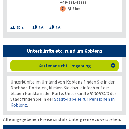
+49-261-42633
5 km
7

ab €:
a.A.
a.A.
Zi.
1
2


Unterkünfte etc. rund um Koblenz
Kartenansicht Umgebung

Unterkünfte im Umland von Koblenz finden Sie in den
Nachbar-Portalen, klicken Sie dazu einfach auf die
blauen Punkte in der Karte. Unterkünfte
der
innerhalb
Stadt finden Sie in der
Stadt-Tabelle für Pensionen in
Koblenz
.
Alle angegebenen Preise sind als Untergrenze zu verstehen.