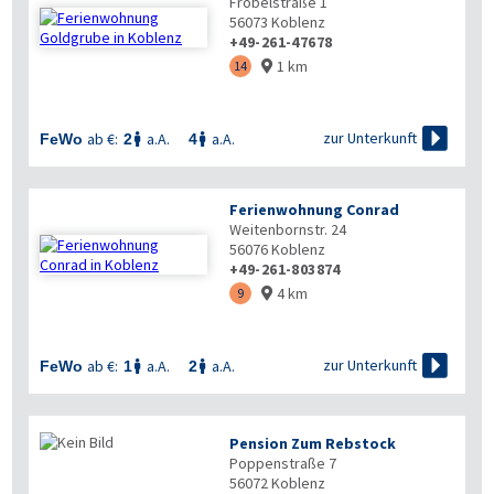
Fröbelstraße 1
56073
Koblenz
+49-261-47678
1 km
14


zur Unterkunft
ab €:
a.A.
a.A.
FeWo
2
4


Ferienwohnung Conrad
Weitenbornstr. 24
56076
Koblenz
+49-261-803874
4 km
9


zur Unterkunft
ab €:
a.A.
a.A.
FeWo
1
2


Pension Zum Rebstock
Poppenstraße 7
56072
Koblenz