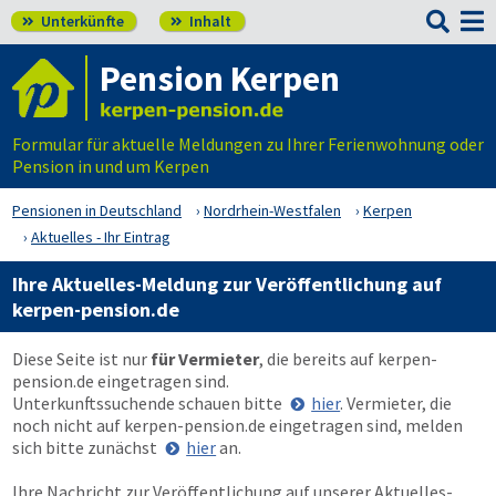

Unterkünfte
Inhalt


Pension Kerpen
Formular für aktuelle Meldungen zu Ihrer Ferienwohnung oder
Pension in und um Kerpen
Pensionen in Deutschland
Nordrhein-Westfalen
Kerpen
Aktuelles - Ihr Eintrag
Ihre Aktuelles-Meldung zur Veröffentlichung auf
kerpen-pension.de
Diese Seite ist nur
für Vermieter
, die bereits auf
kerpen-
pension.de
eingetragen sind.
Unterkunftssuchende schauen bitte
hier
. Vermieter, die
noch nicht auf
kerpen-pension.de
eingetragen sind, melden
sich bitte zunächst
hier
an.
Ihre Nachricht zur Veröffentlichung auf unserer Aktuelles-