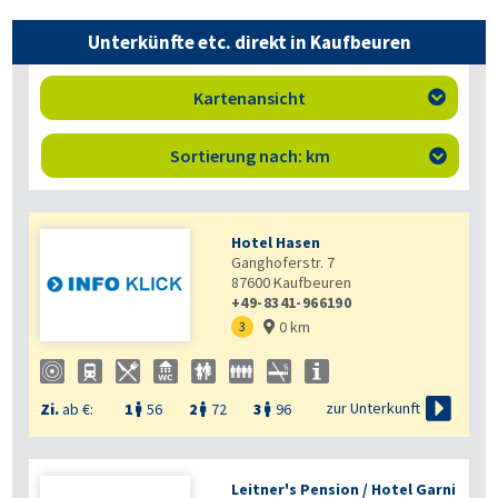
Unterkünfte etc. direkt in Kaufbeuren
Kartenansicht

Sortierung nach: km

Hotel Hasen
Ganghoferstr. 7
87600
Kaufbeuren
+49-8341-966190
0 km
3


zur Unterkunft
Zi.
ab €:
1
56
2
72
3
96



Leitner's Pension / Hotel Garni