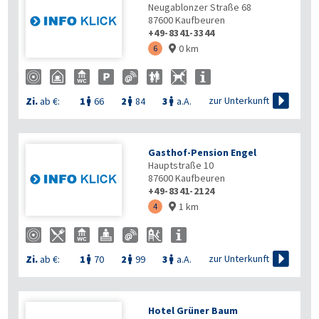
Neugablonzer Straße 68
87600
Kaufbeuren
+49-8341-3344
0 km
6


zur Unterkunft
Zi.
ab €:
1
66
2
84
3
a.A.



Gasthof-Pension Engel
Hauptstraße 10
87600
Kaufbeuren
+49-8341-2124
1 km
4


zur Unterkunft
Zi.
ab €:
1
70
2
99
3
a.A.



Hotel Grüner Baum