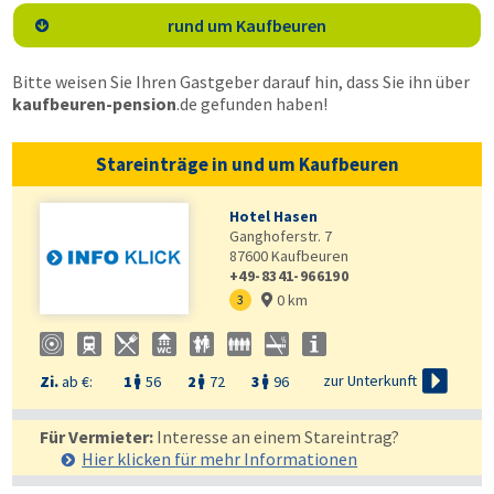
rund um Kaufbeuren

Bitte weisen Sie Ihren Gastgeber darauf hin, dass Sie ihn über
kaufbeuren-pension
.de
gefunden haben!
Stareinträge in und um Kaufbeuren
Hotel Hasen
Ganghoferstr. 7
87600
Kaufbeuren
+49-8341-966190
0 km
3


zur Unterkunft
Zi.
ab €:
1
56
2
72
3
96



Für Vermieter:
Interesse an einem Stareintrag?
Hier klicken für mehr
Informationen