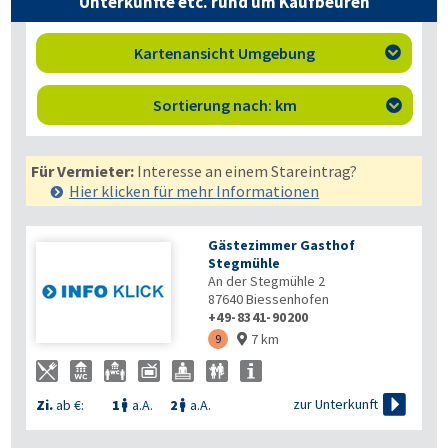
Unterkünfte etc. rund um Kaufbeuren
Kartenansicht Umgebung

Sortierung nach: km

Für Vermieter:
Interesse an einem Stareintrag?
Hier klicken für mehr
Informationen
Gästezimmer Gasthof
Stegmühle
An der Stegmühle 2
87640
Biessenhofen
+49-8341-90200
7 km
9


zur Unterkunft
Zi.
ab €:
1
a.A.
2
a.A.

