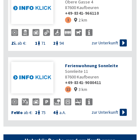
Obere Gasse 4
87600
Kaufbeuren
+49-8341-966110
2 km
1


zur Unterkunft
Zi.
ab €:
1
71
2
94


Ferienwohnung Sonnleite
Sonnleite 11
87600
Kaufbeuren
+49-8341-9080411
3 km
11


zur Unterkunft
FeWo
ab €:
2
75
4
a.A.

