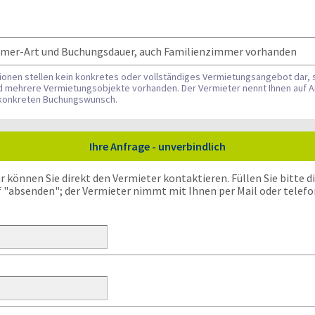
Zimmer-Art und Buchungsdauer, auch Familienzimmer vorhanden
tionen stellen kein konkretes oder vollständiges Vermietungsangebot dar, 
nd mehrere Vermietungsobjekte vorhanden. Der Vermieter nennt Ihnen auf A
n konkreten Buchungswunsch.
Ihre Anfrage - unverbindlich
önnen Sie direkt den Vermieter kontaktieren. Füllen Sie bitte die
f "absenden"; der Vermieter nimmt mit Ihnen per Mail oder telefo