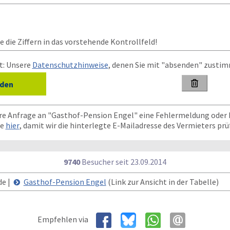
 die Ziffern in das vorstehende Kontrollfeld!
t: Unsere
Datenschutzhinweise
, denen Sie mit "absenden" zusti

hre Anfrage an "Gasthof-Pension Engel" eine Fehlermeldung oder 
te
hier
, damit wir die hinterlegte E-Mailadresse des Vermieters pr
9740
Besucher seit
2
3.0
9.2
0
1
4
de |
Gasthof-Pension Engel
(Link zur Ansicht in der Tabelle)
Empfehlen via