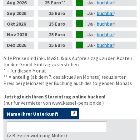
Aug
2026
25 Euro
**
Ja
-
buchbar
!
Sep
2026
25 Euro
Ja
-
buchbar
!
Okt
2026
25 Euro
Ja
-
buchbar
!
Nov
2026
25 Euro
Ja
-
buchbar
!
Dez
2026
25 Euro
Ja
-
buchbar
!
Alle Preise sind inkl. MwSt. & als Aufpreis zzgl. zu den Kosten
für den Grund-Eintrag zu verstehen.
* = für diesen Monat
** = anteilig (ab dem 7. des aktuellen Monats) reduzierter
Preis bei gleichzeitiger Buchung auch des folgenden Monats
Jetzt gleich Ihren Stareintrag online buchen!
(
nur
für Vermieter von www.kassel-pension.de )
Name Ihrer Unterkunft
(z.B. Ferienwohnung Müller)