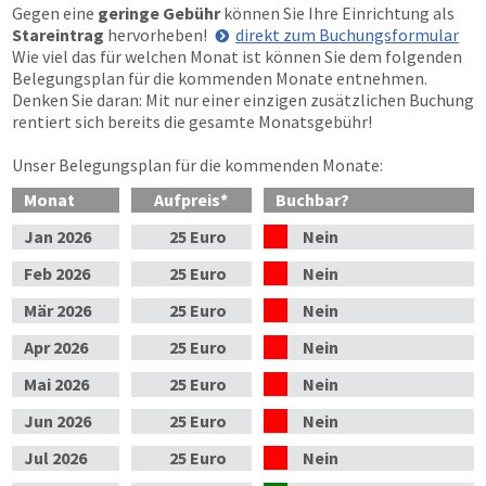
Gegen eine
geringe Gebühr
können Sie Ihre Einrichtung als
Stareintrag
hervorheben!
direkt zum Buchungsformular
Wie viel das für welchen Monat ist können Sie dem folgenden
Belegungsplan für die kommenden Monate entnehmen.
Denken Sie daran: Mit nur einer einzigen zusätzlichen Buchung
rentiert sich bereits die gesamte Monatsgebühr!
Unser Belegungsplan für die kommenden Monate:
Monat
Aufpreis
*
Buchbar?
Jan
2026
25 Euro
Nein
Feb
2026
25 Euro
Nein
Mär
2026
25 Euro
Nein
Apr
2026
25 Euro
Nein
Mai
2026
25 Euro
Nein
Jun
2026
25 Euro
Nein
Jul
2026
25 Euro
Nein