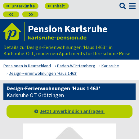

Unterkünfte
Inhalt




Pension Karlsruhe
Details zu ‘Design-Ferienwohnungen 'Haus 1463'‘ in
Karlsruhe-Ost, modernen Apartments für Ihre schöne Reise
Pensionen in Deutschland
Baden-Württemberg
Karlsruhe
Design-Ferienwohnungen 'Haus 1463'
Design-Ferienwohnungen 'Haus 1463'
Karlsruhe OT Grötzingen
Jetzt unverbindlich anfragen!