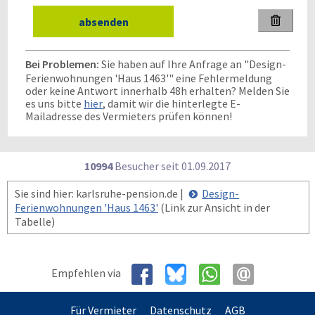

Bei Problemen:
Sie haben auf Ihre Anfrage an "Design-
Ferienwohnungen 'Haus 1463'" eine Fehlermeldung
oder keine Antwort innerhalb 48h erhalten? Melden Sie
es uns bitte
hier
, damit wir die hinterlegte E-
Mailadresse des Vermieters prüfen können!
10994
Besucher seit
0
1.0
9.2
0
1
7
Sie sind hier: karlsruhe-pension.de |
Design-
Ferienwohnungen 'Haus 1463'
(Link zur Ansicht in der
Tabelle)
Empfehlen via
Für Vermieter
Datenschutz
AGB