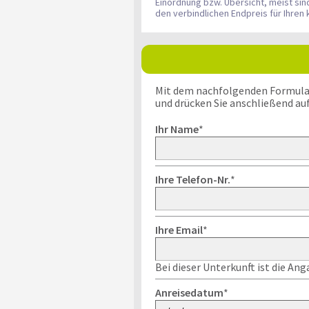
Einordnung bzw. Übersicht, meist si
den verbindlichen Endpreis für Ihre
Mit dem nachfolgenden Formular k
und drücken Sie anschließend au
Ihr Name
*
Ihre Telefon-Nr.
*
Ihre Email
*
Bei dieser Unterkunft ist die An
Anreisedatum
*