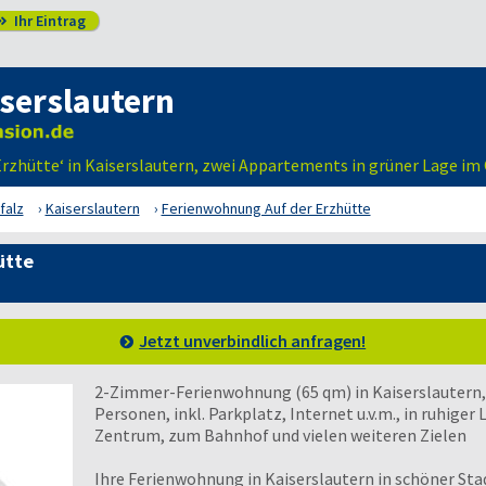
Ihr Eintrag

serslautern
Erzhütte‘ in Kaiserslautern, zwei Appartements in grüner Lage i
falz
Kaiserslautern
Ferienwohnung Auf der Erzhütte
ütte
Jetzt unverbindlich anfragen!
2-Zimmer-Ferienwohnung (65 qm) in Kaiserslautern, m
Personen, inkl. Parkplatz, Internet u.v.m., in ruhige
Zentrum, zum Bahnhof und vielen weiteren Zielen
Ihre Ferienwohnung in Kaiserslautern in schöner Stad