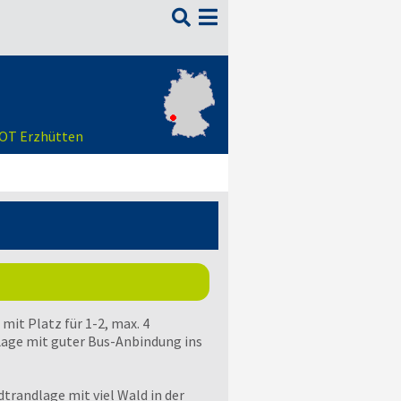

m OT Erzhütten
it Platz für 1-2, max. 4
r Lage mit guter Bus-Anbindung ins
trandlage mit viel Wald in der