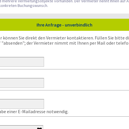
nd mehrere Vermietungsobjekte vorhanden. Der Vermieter nennt Ihnen auf A
n konkreten Buchungswunsch.
Ihre Anfrage - unverbindlich
önnen Sie direkt den Vermieter kontaktieren. Füllen Sie bitte die
f "absenden"; der Vermieter nimmt mit Ihnen per Mail oder telefo
gabe einer E-Mailadresse notwendig.