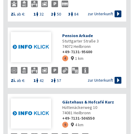

zur Unterkunft
Zi.
ab €:
1
32
2
50
3
84



Pension Arkade
Stuttgarter Straße 3
74072
Heilbronn
+49-7131-95600
1 km
4


zur Unterkunft
Zi.
ab €:
1
42
2
57


Gästehaus & Hofcafé Kurz
Hüttenäckerweg 10
74081
Heilbronn
+49-7131-506550
4 km
9
