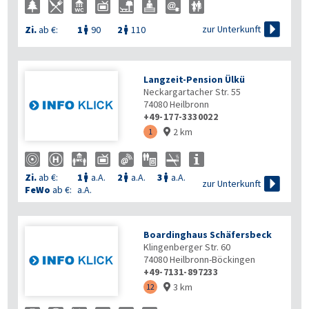

zur Unterkunft
Zi.
ab €:
1
90
2
110


Langzeit-Pension Ülkü
Neckargartacher Str. 55
74080
Heilbronn
+49-177-3330022
2 km
1

Zi.
ab €:
1
a.A.
2
a.A.
3
a.A.




zur Unterkunft
FeWo
ab €:
a.A.
Boardinghaus Schäfersbeck
Klingenberger Str. 60
74080
Heilbronn-Böckingen
+49-7131-897233
3 km
12
