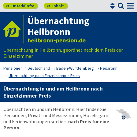


Unterkünfte
Inhalt


Übernachtung
Heilbronn
Übernachtung in Heilbronn, geordnet nach dem Preis der
Einzelzimmer
Pensionen in Deutschland
Baden-Württemberg
Heilbronn
Übernachtung nach Einzelzimmer-Preis
Übernachtung in und um Heilbronn nach
Einzelzimmer-Preis
Übernachten in und um Heilbronn. Hier finden Sie
Pensionen, Privat- und Messezimmer, Hotels garni

und Ferienwohnungen sortiert
nach Preis für eine
Person.