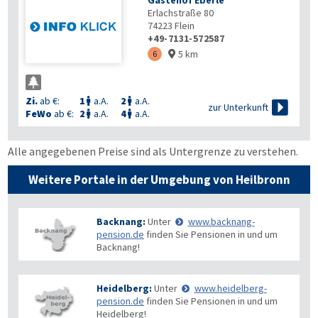
Gästehof Eberle
Erlachstraße 80
74223
Flein
+49-7131-572587
5 km
6

Zi.
ab €:
1
a.A.
2
a.A.



zur Unterkunft
FeWo
ab €:
2
a.A.
4
a.A.


Alle angegebenen Preise sind als Untergrenze zu verstehen.
Weitere Portale in der Umgebung von Heilbronn
Backnang:
Unter
www.backnang-
pension.de
finden Sie Pensionen in und um
Backnang!
Heidelberg:
Unter
www.heidelberg-
pension.de
finden Sie Pensionen in und um
Heidelberg!