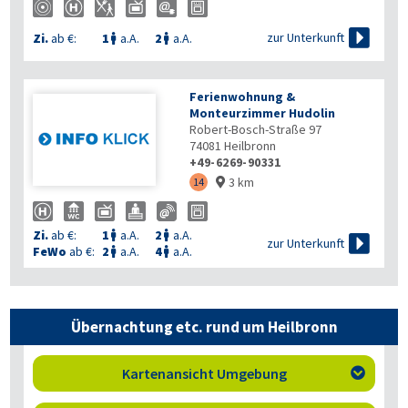

zur Unterkunft
Zi.
ab €:
1
a.A.
2
a.A.


Ferienwohnung &
Monteurzimmer Hudolin
Robert-Bosch-Straße 97
74081
Heilbronn
+49-6269-90331
3 km
14

Zi.
ab €:
1
a.A.
2
a.A.



zur Unterkunft
FeWo
ab €:
2
a.A.
4
a.A.


Übernachtung etc. rund um Heilbronn
Kartenansicht Umgebung
