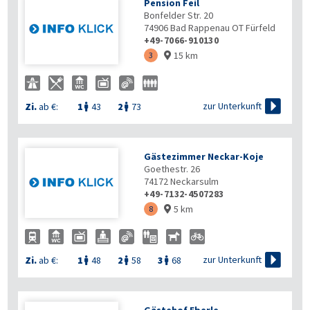
Pension Feil
Bonfelder Str. 20
74906
Bad Rappenau OT Fürfeld
+49-7066-910130
15 km
3


zur Unterkunft
Zi.
ab €:
1
43
2
73


Gästezimmer Neckar-Koje
Goethestr. 26
74172
Neckarsulm
+49-7132-4507283
5 km
8


zur Unterkunft
Zi.
ab €:
1
48
2
58
3
68


