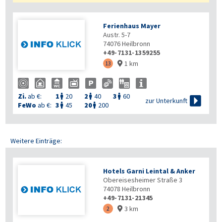
Ferienhaus Mayer
Austr. 5-7
74076
Heilbronn
+49-7131-1359255
1 km
13

Zi.
ab €:
1
20
2
40
3
60




zur Unterkunft
FeWo
ab €:
3
45
20
200


Weitere Einträge:
Hotels Garni Leintal & Anker
Obereisesheimer Straße 3
74078
Heilbronn
+49-7131-21345
3 km
2
