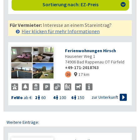
Sortierung nach: EZ-Preis

Für Vermieter:
Interesse an einem Stareintrag?
Hier klicken für mehr
Informationen
Ferienwohnungen Hirsch
Hausener Weg 1
74906
Bad Rappenau OT Fürfeld
+49-171-2018763
17 km
16


zur Unterkunft
FeWo
ab €:
2
60
4
100
6
150



Weitere Einträge: