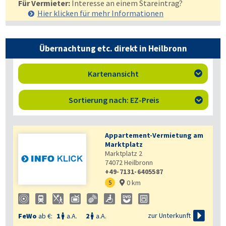
Für Vermieter:
Interesse an einem Stareintrag?
Hier klicken für mehr
Informationen
Übernachtung etc. direkt in Heilbronn
Kartenansicht

Sortierung nach: EZ-Preis

Appartement-Vermietung am
Marktplatz
Marktplatz 2
74072
Heilbronn
+49-7131-6405587
0 km
5


zur Unterkunft
FeWo
ab €:
1
a.A.
2
a.A.

