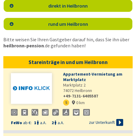
direkt in Heilbronn

rund um Heilbronn

Bitte weisen Sie Ihren Gastgeber darauf hin, dass Sie ihn über
heilbronn-pension
.de
gefunden haben!
Stareinträge in und um Heilbronn
Appartement-Vermietung am
Marktplatz
Marktplatz 2
74072
Heilbronn
+49-7131-6405587
0 km
5


zur Unterkunft
FeWo
ab €:
1
a.A.
2
a.A.

