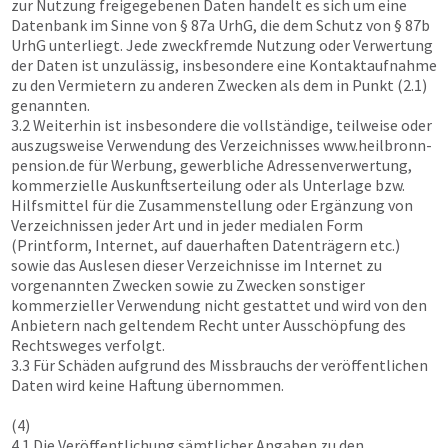
zur Nutzung freigegebenen Daten handelt es sich um eine
Datenbank im Sinne von § 87a UrhG, die dem Schutz von § 87b
UrhG unterliegt. Jede zweckfremde Nutzung oder Verwertung
der Daten ist unzulässig, insbesondere eine Kontaktaufnahme
zu den Vermietern zu anderen Zwecken als dem in Punkt (2.1)
genannten.
3.2 Weiterhin ist insbesondere die vollständige, teilweise oder
auszugsweise Verwendung des Verzeichnisses
www.heilbronn-
pension.de
für Werbung, gewerbliche Adressenverwertung,
kommerzielle Auskunftserteilung oder als Unterlage bzw.
Hilfsmittel für die Zusammenstellung oder Ergänzung von
Verzeichnissen jeder Art und in jeder medialen Form
(Printform, Internet, auf dauerhaften Datenträgern etc.)
sowie das Auslesen dieser Verzeichnisse im Internet zu
vorgenannten Zwecken sowie zu Zwecken sonstiger
kommerzieller Verwendung nicht gestattet und wird von den
Anbietern nach geltendem Recht unter Ausschöpfung des
Rechtsweges verfolgt.
3.3 Für Schäden aufgrund des Missbrauchs der veröffentlichen
Daten wird keine Haftung übernommen.
(4)
4.1 Die Veröffentlichung sämtlicher Angaben zu den