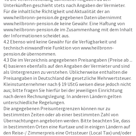
Unterkünften geschieht stets nach Angaben der Vermieter.
Für die inhaltliche Richtigkeit und Aktualität der an
www.heilbronn-pension.de
gegebenen Daten übernimmt
www.heilbronn-pension.de
keine Gewähr. Eine Haftung von
www.heilbronn-pension.de
im Zusammenhang mit dem Inhalt
der Informationen scheidet aus.
4.2 Ebenso wird keine Gewähr für die Verfügbarkeit und
technisch einwandfreie Funktion von
www.heilbronn-
pension.de
übernommen.
4.3 Die im Verzeichnis angegebenen Preisangaben (Preise ab ...
€) basieren ebenfalls auf den Angaben der Vermieter und sind
als Untergrenzen zu verstehen. Üblicherweise enthalten die
Preisangaben in Deutschland die gesetzliche Mehrwertsteuer.
Kleinstunternehmer nach § 19 UStG weisen diese jedoch nicht
aus; bitte fragen Sie hierfür bei der jeweiligen Einrichtung
nach deren Rechnungslegung. In anderen Ländern gelten
unterschiedliche Regelungen.
Die angegebenen Preisuntergrenzen können nur zu
bestimmten Zeiten oder ab einer bestimmten Zahl von
Übernachtungen angeboten werden. Bitte beachten Sie, dass
in bestimmten Orten eine Kurtaxe und in einigen Ländern auf
den Reise-/ Zimmerpreis eine Ortssteuer (Local Tax) und/oder