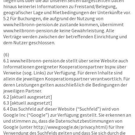
liegen uns über die auf unseren Seiten dargestellten Daten
hinaus keinerlei Informationen zu Freistand/Belegung,
geografischer Lage und Mietbedingungen der Unterkünfte vor.
5.2 Für Buchungen, die aufgrund der Nutzung von
www.heilbronn-pension.de
zustande kommen, übernimmt
www.heilbronn-pension.de
keine Gewährleistung. Alle
Verträge werden zwischen der betreffenden Einrichtung und
dem Nutzer geschlossen.
(6)
6.1
www.heilbronn-pension.de
stellt über seine Website auch
Informationen geeigneter Kooperationspartner bspw. über
Verweise (sog. Links) zur Verfügung. Für deren Inhalte sind
allein die jeweiligen Kooperationspartner verantwortlich. Für
deren Leistungen gelten ausschließlich die Bedingungen der
jeweiligen Partner.
6.2 [aktuell ausgesetzt]
6.3 [aktuell ausgesetzt]
6.4 Das Suchfeld auf dieser Website (“Suchfeld”) wird von
Google Inc (“Google”) zur Verfügung gestellt. Sie erkennen an
und stimmen zu, dass die Datenschutzbestimmungen von
Google (unter http://www.google.de/privacy.html) für Ihre
Verwendung des Suchfelds gelten und dass Sie sich durch die