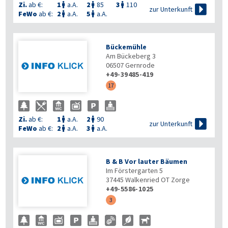
Zi.
ab €:
1
a.A.
2
85
3
110




zur Unterkunft
FeWo
ab €:
2
a.A.
5
a.A.


Bückemühle
Am Bückeberg 3
06507
Gernrode
+49-39485-419
17
Zi.
ab €:
1
a.A.
2
90



zur Unterkunft
FeWo
ab €:
2
a.A.
3
a.A.


B & B Vor lauter Bäumen
Im Förstergarten 5
37445
Walkenried OT Zorge
+49-5586-1025
3