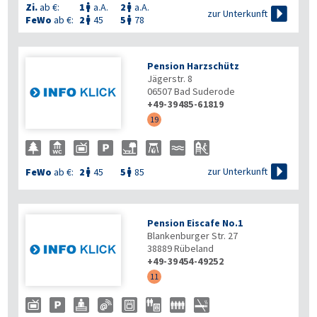
Zi.
ab €:
1
a.A.
2
a.A.



zur Unterkunft
FeWo
ab €:
2
45
5
78


Pension Harzschütz
Jägerstr. 8
06507
Bad Suderode
+49-39485-61819
19

zur Unterkunft
FeWo
ab €:
2
45
5
85


Pension Eiscafe No.1
Blankenburger Str. 27
38889
Rübeland
+49-39454-49252
11