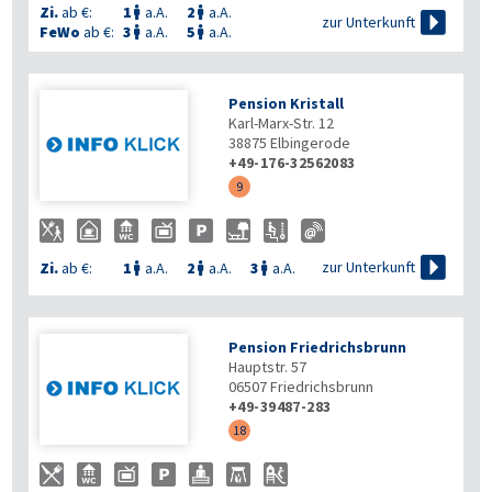
Zi.
ab €:
1
a.A.
2
a.A.



zur Unterkunft
FeWo
ab €:
3
a.A.
5
a.A.


Pension Kristall
Karl-Marx-Str. 12
38875
Elbingerode
+49-176-32562083
9

zur Unterkunft
Zi.
ab €:
1
a.A.
2
a.A.
3
a.A.



Pension Friedrichsbrunn
Hauptstr. 57
06507
Friedrichsbrunn
+49-39487-283
18