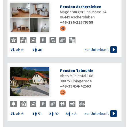
Pension Aschersleben
Magdeburger Chaussee 34
06449
Aschersleben
+49-176-22679358
46

zur Unterkunft
Zi.
ab €:
2
40

Pension Talmühle
Altes Mühlental 10d
38875
Elbingerode
+49-39454-42563
10

zur Unterkunft
Zi.
ab €:
1
51
2
92
3
a.A.


