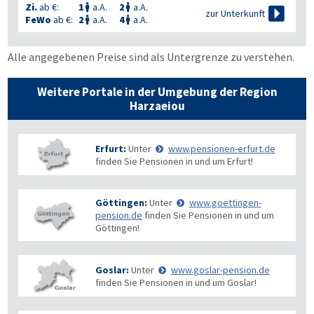
Zi.
ab €:
1
a.A.
2
a.A.



zur Unterkunft
FeWo
ab €:
2
a.A.
4
a.A.


Alle angegebenen Preise sind als Untergrenze zu verstehen.
Weitere Portale in der Umgebung der Region
Harzaeiou
Erfurt:
Unter
www.pensionen-erfurt.de
finden Sie Pensionen in und um Erfurt!
Göttingen:
Unter
www.goettingen-
pension.de
finden Sie Pensionen in und um
Göttingen!
Goslar:
Unter
www.goslar-pension.de
finden Sie Pensionen in und um Goslar!