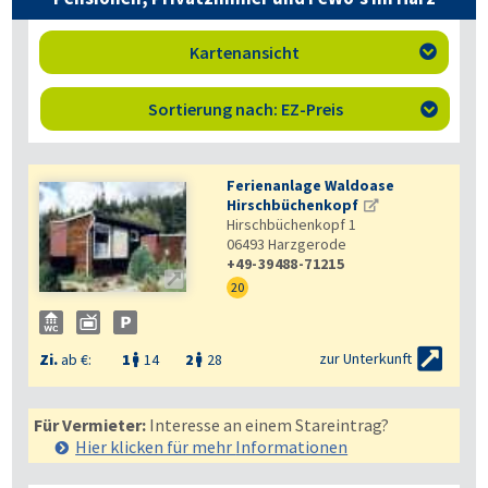
Kartenansicht

Sortierung nach: EZ-Preis

Ferienanlage Waldoase
Hirschbüchenkopf
Hirschbüchenkopf 1
06493
Harzgerode
+49-39488-71215

20

zur Unterkunft
Zi.
ab €:
1
14
2
28


Für Vermieter:
Interesse an einem Stareintrag?
Hier klicken für mehr
Informationen