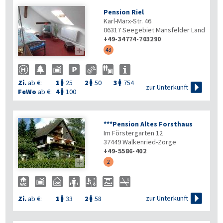
Pension Riel
Karl-Marx-Str. 46
06317
Seegebiet Mansfelder Land
+49-34774-703290

43
Zi.
ab €:
1
25
2
50
3
754




zur Unterkunft
FeWo
ab €:
4
100

***Pension Altes Forsthaus
Im Förstergarten 12
37449
Walkenried-Zorge
+49-5586-402

2

zur Unterkunft
Zi.
ab €:
1
33
2
58

