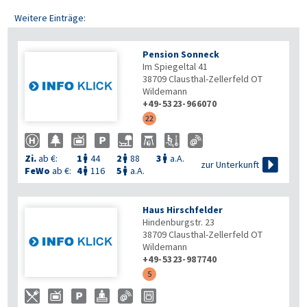
Weitere Einträge:
Pension Sonneck
Im Spiegeltal 41
38709
Clausthal-Zellerfeld OT
Wildemann
+49-5323-966070
22
Zi.
ab €:
1
44
2
88
3
a.A.




zur Unterkunft
FeWo
ab €:
4
116
5
a.A.


Haus Hirschfelder
Hindenburgstr. 23
38709
Clausthal-Zellerfeld OT
Wildemann
+49-5323-987740
5