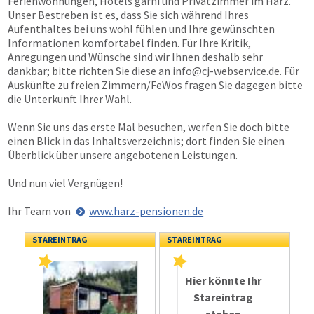
Ferienwohnungen, Hotels garni und Privatzimmer im Harz.
Unser Bestreben ist es, dass Sie sich während Ihres
Aufenthaltes bei uns wohl fühlen und Ihre gewünschten
Informationen komfortabel finden. Für Ihre Kritik,
Anregungen und Wünsche sind wir Ihnen deshalb sehr
dankbar; bitte richten Sie diese an
info@cj-webservice.de
. Für
Auskünfte zu freien Zimmern/FeWos fragen Sie dagegen bitte
die
Unterkunft Ihrer Wahl
.
Wenn Sie uns das erste Mal besuchen, werfen Sie doch bitte
einen Blick in das
Inhaltsverzeichnis
; dort finden Sie einen
Überblick über unsere angebotenen Leistungen.
Und nun viel Vergnügen!
Ihr Team von
www.harz-pensionen.de
STAREINTRAG
STAREINTRAG
Hier könnte Ihr
Stareintrag
stehen