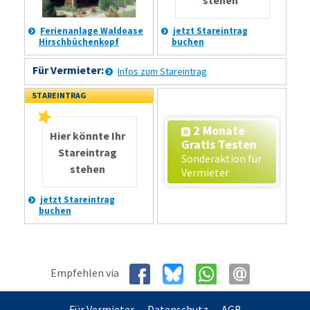
Ferienanlage Waldoase
jetzt Stareintrag
Hirschbüchenkopf
buchen
Für Vermieter:
Infos zum Stareintrag
STAREINTRAG
2 Monate
Hier könnte Ihr
Gratis Testen
Stareintrag
Sonderaktion für
stehen
Vermieter
jetzt Stareintrag
buchen
Empfehlen via
Für Vermieter
Datenschutz
AGB