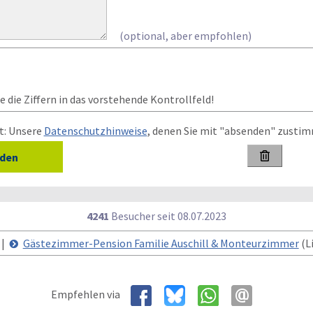
(optional, aber empfohlen)
 die Ziffern in das vorstehende Kontrollfeld!
t: Unsere
Datenschutzhinweise
, denen Sie mit "absenden" zusti

4241
Besucher seit
0
8.0
7.2
0
2
3
 |
Gästezimmer-Pension Familie Auschill & Monteurzimmer
(Li
Empfehlen via