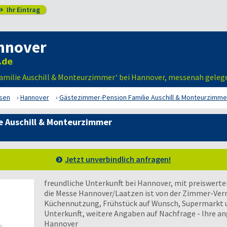
Ihr Eintrag

nnover
amilie Auschill & Monteurzimmer‘ bei Hannover, messenah geleg
sen
Hannover
Gästezimmer-Pension Familie Auschill & Monteurzimme
e Auschill & Monteurzimmer
Jetzt unverbindlich anfragen!
freundliche Unterkunft bei Hannover, mit preiswer
die Messe Hannover/Laatzen ist von der Zimmer-Verm
Küchennutzung, Frühstück auf Wunsch, Supermarkt un
Unterkunft, weitere Angaben auf Nachfrage - Ihre a
Hannover