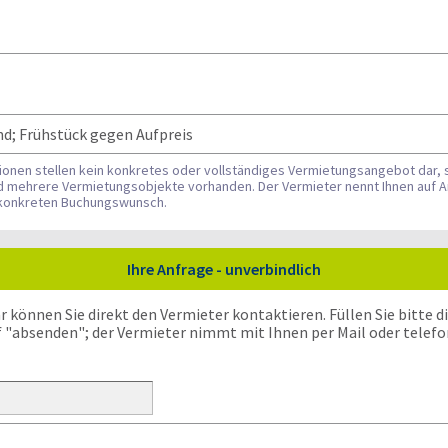
d; Frühstück gegen Aufpreis
tionen stellen kein konkretes oder vollständiges Vermietungsangebot dar, 
nd mehrere Vermietungsobjekte vorhanden. Der Vermieter nennt Ihnen auf A
n konkreten Buchungswunsch.
Ihre Anfrage - unverbindlich
önnen Sie direkt den Vermieter kontaktieren. Füllen Sie bitte die
f "absenden"; der Vermieter nimmt mit Ihnen per Mail oder telefo