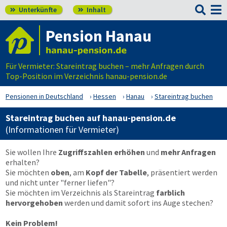

Unterkünfte
Inhalt


Pension Hanau
Für Vermieter: Stareintrag buchen – mehr Anfragen durch
Top-Position im Verzeichnis hanau-pension.de
Pensionen in Deutschland
Hessen
Hanau
Stareintrag buchen
Stareintrag buchen auf hanau-pension.de
(Informationen für Vermieter)
Sie wollen Ihre
Zugriffszahlen erhöhen
und
mehr Anfragen
erhalten?
Sie möchten
oben
, am
Kopf der Tabelle
, präsentiert werden
und nicht unter "ferner liefen"?
Sie möchten im Verzeichnis als Stareintrag
farblich
hervorgehoben
werden und damit sofort ins Auge stechen?
Kein Problem!