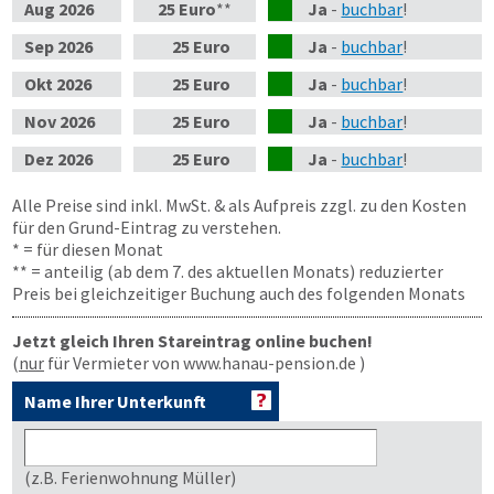
Aug
2026
25 Euro
**
Ja
-
buchbar
!
Sep
2026
25 Euro
Ja
-
buchbar
!
Okt
2026
25 Euro
Ja
-
buchbar
!
Nov
2026
25 Euro
Ja
-
buchbar
!
Dez
2026
25 Euro
Ja
-
buchbar
!
Alle Preise sind inkl. MwSt. & als Aufpreis zzgl. zu den Kosten
für den Grund-Eintrag zu verstehen.
* = für diesen Monat
** = anteilig (ab dem 7. des aktuellen Monats) reduzierter
Preis bei gleichzeitiger Buchung auch des folgenden Monats
Jetzt gleich Ihren Stareintrag online buchen!
(
nur
für Vermieter von www.hanau-pension.de )
Name Ihrer Unterkunft
(z.B. Ferienwohnung Müller)