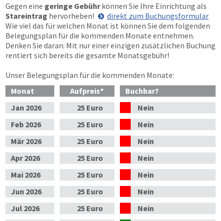
Gegen eine
geringe Gebühr
können Sie Ihre Einrichtung als
Stareintrag
hervorheben!
direkt zum Buchungsformular
Wie viel das für welchen Monat ist können Sie dem folgenden
Belegungsplan für die kommenden Monate entnehmen.
Denken Sie daran: Mit nur einer einzigen zusätzlichen Buchung
rentiert sich bereits die gesamte Monatsgebühr!
Unser Belegungsplan für die kommenden Monate:
Monat
Aufpreis
*
Buchbar?
Jan
2026
25 Euro
Nein
Feb
2026
25 Euro
Nein
Mär
2026
25 Euro
Nein
Apr
2026
25 Euro
Nein
Mai
2026
25 Euro
Nein
Jun
2026
25 Euro
Nein
Jul
2026
25 Euro
Nein