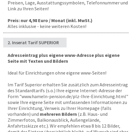
Preisen, Lage, Ausstattungssymbolen, Telefonnummer und
Link zu Ihren Seiten!
Preis: nur 4,98 Euro / Monat (inkl. MwSt.)
Alles inklusive - keine weiteren Kosten!
2. Inserat Tarif SUPERIOR
Adresseintrag plus eigene www-Adresse plus eigene
Seite mit Texten und Bildern
Ideal für Einrichtungen ohne eigene www-Seiten!
Im Tarif Superior erhalten Sie zusätzlich zum Adresseintrag
des Standardtarifs (s.o.) Ihre eigene Internet-Adresse der
Form "
www.hameln-pension.de
/plz-Ihre-Einrichtung.html"
sowie Ihre eigene Seite mit umfassenden Informationen zu
Ihrer Einrichtung, Verweis zu Ihrer Homepage (falls
vorhanden) und
mehreren Bildern
(z.B. Haus- und
Zimmerfotos, Balkonausblick, Außengelände,
Anfahrtsskizze etc.). Wir empfehlen etwa 8 bis 12 Bilder,
damit der Eintrag übersichtlich bleibt, auf Wunsch sind aber