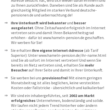
Adresse besucht hat, wird sich wieder daran erinnern und
zu Ihnen zurückfinden. Daneben sind Sie als Kunde auch
gleichzeitig Mitglied im starken Verbund deutsche-
pensionen.de und uebernachtung.de!
Ihre Unterkunft wird bekannter
und
besser
ausgelastet
. Ohne Zeitaufwand erfolgreich im Internet
vertreten sein und damit Ihren Bekanntheitsgrad
erhöhen - dafür ist www.hameln-pension.de geschaffen.
Wir werben für Sie!
Sie erhalten
Ihre eigene Internet-Adresse
(ab Tarif
Superior): Unter www.hameln-pension.de/ihr-name.html
sind Sie ab sofort im Internet vertreten! Und wenn Sie
bereits im Netz vertreten sind, erhalten Sie
mehr
Besucher
auf Ihrer Seite und damit in Ihrer Unterkunft.
Sie werben bei uns
provisionsfrei
! Mit einem geringen
Monatsbeitrag ist alles beglichen, keine versteckten
Kosten oder Fallstricke - übersichtlich und kalkulierbar!
Wir sind ein inhabergeführtes, seit
2002 am Markt
erfolgreiches
Unternehmen, bodenständig und solide.
Wir laufen nicht jedem Trend hinterher oder ändern