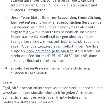
ständig unser Design, sondern bieten die wichtigen
Informationen für den Kunden - klar strukturiert und
einfach zu navigieren.
Unser Team bietet Ihnen
umfassenden, freundlichen,
kompetenten
und vor allem
persönlichen Service
- bei
uns werden Sie nicht durch ein anonymes Call-Center
abgefertigt, wir kümmern uns persönlich um Sie und
finden auch
individuelle Lösungen
abseits von der
Stange! Lesen Sie z.B., was
zufriedene Kunden über uns
sagen
. Oder überzeugen Sie sich selbst, indem Sie Ihre
Frage an
info@deutsche-pensionen.de
stellen oder uns
direkt anrufen unter
+49 351 410 88 50
(falls AB, dann
schneller Rückruf). Und dies alles
zu
sehr fairen Preisen
in einem übersichtlichen,
einfachen Tarifmodell.
Fazit:
Egal, ob Sie schon im Internet vertreten sind oder noch nicht:
www.hameln-pension.de
lohnt sich für jeden Vermieter.
Schließlich macht es auch in den Print-Medien Sinn, in
mehreren Blättern zu inserieren!