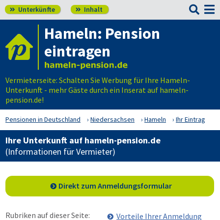

Unterkünfte
Inhalt


Hameln: Pension
eintragen
Vermieterseite: Schalten Sie Werbung für Ihre Hameln-
Unterkunft - mehr Gäste durch ein Inserat auf hameln-
pension.de!
Pensionen in Deutschland
Niedersachsen
Hameln
Ihr Eintrag
Ihre Unterkunft auf hameln-pension.de
(Informationen für Vermieter)
Direkt zum Anmeldungsformular
Rubriken auf dieser Seite:
Vorteile Ihrer Anmeldung