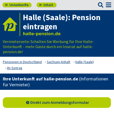

Unterkünfte
Inhalt


Halle (Saale): Pension
eintragen
Vermieterseite: Schalten Sie Werbung für Ihre Halle-
Unterkunft - mehr Gäste durch ein Inserat auf halle-
pension.de!
Pensionen in Deutschland
Sachsen-Anhalt
Halle (Saale)
Ihr Eintrag
Ihre Unterkunft auf halle-pension.de
(Informationen
für Vermieter)
Direkt zum Anmeldungsformular