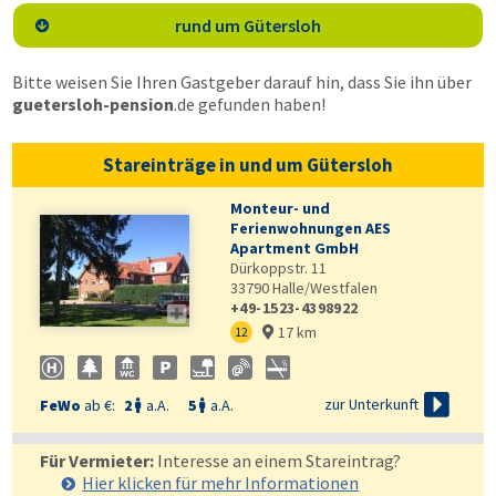
rund um Gütersloh

Bitte weisen Sie Ihren Gastgeber darauf hin, dass Sie ihn über
guetersloh-pension
.de
gefunden haben!
Stareinträge in und um Gütersloh
Monteur- und
Ferienwohnungen AES
Apartment GmbH
Dürkoppstr. 11
33790
Halle/Westfalen
+49-1523-4398922

17 km
12


zur Unterkunft
FeWo
ab €:
2
a.A.
5
a.A.


Für Vermieter:
Interesse an einem Stareintrag?
Hier klicken für mehr
Informationen