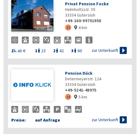
Privat Pension Focke
Helmholtzstr. 39
33334
Gütersloh
+49-160-99751958
4 km

15


zur Unterkunft
Zi.
ab €:
1
23
2
42
3
60



Pension Dück
Determeyerstr. 124
33334
Gütersloh
+49-5241-48975
5 km
14


zur Unterkunft
Preise:
auf Anfrage