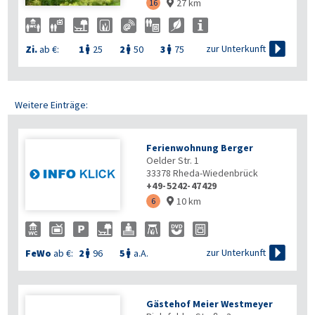
27 km
16


zur Unterkunft
Zi.
ab €:
1
25
2
50
3
75



Weitere Einträge:
Ferienwohnung Berger
Oelder Str. 1
33378
Rheda-Wiedenbrück
+49-5242-47429
10 km
6


zur Unterkunft
FeWo
ab €:
2
96
5
a.A.


Gästehof Meier Westmeyer