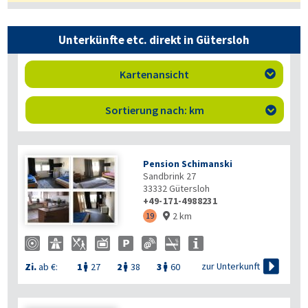
Unterkünfte etc. direkt in Gütersloh
Kartenansicht

Sortierung nach: km

Pension Schimanski
Sandbrink 27
33332
Gütersloh
+49-171-4988231
2 km
19


zur Unterkunft
Zi.
ab €:
1
27
2
38
3
60


