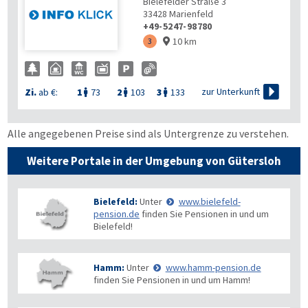
Bielefelder Straße 3
33428
Marienfeld
+49-5247-98780
10 km
3


zur Unterkunft
Zi.
ab €:
1
73
2
103
3
133



Alle angegebenen Preise sind als Untergrenze zu verstehen.
Weitere Portale in der Umgebung von Gütersloh
Bielefeld:
Unter
www.bielefeld-
pension.de
finden Sie Pensionen in und um
Bielefeld!
Hamm:
Unter
www.hamm-pension.de
finden Sie Pensionen in und um Hamm!