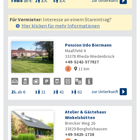

zur Unterkunft
FeWo
ab €:
2
a.A.
5
a.A.


Für Vermieter:
Interesse an einem Stareintrag?
Hier klicken für mehr
Informationen
Pension Udo Biermann
Maaßfeld 4
33378
Rheda-Wiedenbrück
+49-5242-577927
11 km
2


zur Unterkunft
Zi.
ab €:
1
21
2
42
3
62



Atelier & Gästehaus
Winkelshütten
Brincker Weg 26
33829
Borgholzhausen
+49-5425-1738