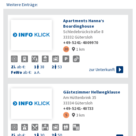
Weitere Einträge:
Apartments Hanna’s
Boardinghouse
Schledebrückstraße 8
33332
Gütersloh
+49-5241-4009970
1 km
20

Zi.
ab €:
1
38
2
53



zur Unterkunft
FeWo
ab €:
a.A.
Gästezimmer Hellwegklause
Am Hüttenbrink 35
33334
Gütersloh
+49-5241-40733
3 km
5

Zi.
ab €:
1
30
2
50

