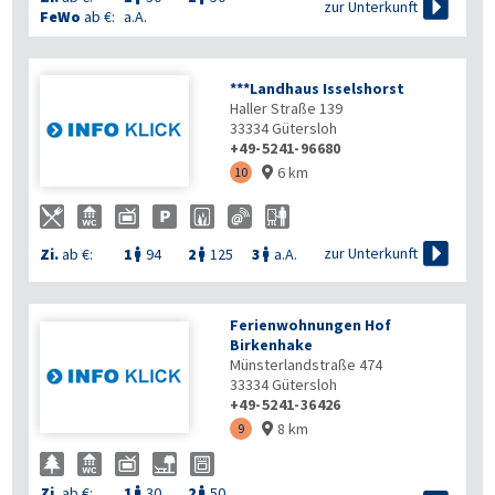

zur Unterkunft
FeWo
ab €:
a.A.
***Landhaus Isselshorst
Haller Straße 139
33334
Gütersloh
+49-5241-96680
6 km
10


zur Unterkunft
Zi.
ab €:
1
94
2
125
3
a.A.



Ferienwohnungen Hof
Birkenhake
Münsterlandstraße 474
33334
Gütersloh
+49-5241-36426
8 km
9

Zi.
ab €:
1
30
2
50

