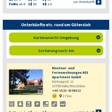

zur Unterkunft
FeWo
ab €:
2
60
6
a.A.


Unterkünfte etc. rund um Gütersloh
Kartenansicht Umgebung

Sortierung nach: km

Monteur- und
Ferienwohnungen AES
Apartment GmbH
Dürkoppstr. 11
33790
Halle/Westfalen
+49-1523-4398922

17 km
12
