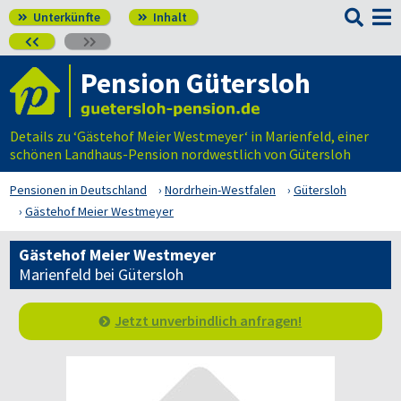

Unterkünfte
Inhalt




Pension Gütersloh
Details zu ‘Gästehof Meier Westmeyer‘ in Marienfeld, einer
schönen Landhaus-Pension nordwestlich von Gütersloh
Pensionen in Deutschland
Nordrhein-Westfalen
Gütersloh
Gästehof Meier Westmeyer
Gästehof Meier Westmeyer
Marienfeld bei Gütersloh
Jetzt unverbindlich anfragen!