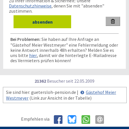
Zu Ihrer Information & Sicherheit: Unsere
Datenschutzhinweise
, denen Sie mit "absenden"
zustimmen.

Bei Problemen:
Sie haben auf Ihre Anfrage an
"Gästehof Meier Westmeyer" eine Fehlermeldung oder
keine Antwort innerhalb 48h erhalten? Melden Sie es
uns bitte
hier
, damit wir die hinterlegte E-Mailadresse
des Vermieters prüfen können!
21362
Besucher seit
2
2.0
5.2
0
0
9
Sie sind hier: guetersloh-pension.de |
Gästehof Meier
Westmeyer
(Link zur Ansicht in der Tabelle)
Empfehlen via