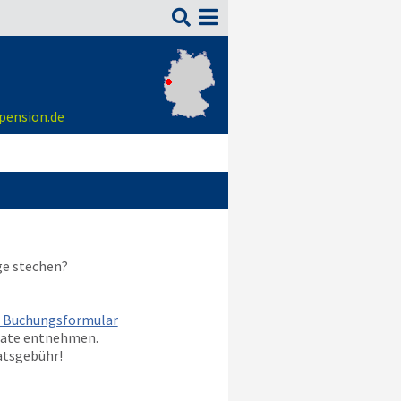

-pension.de
ge stechen?
m Buchungsformular
nate entnehmen.
atsgebühr!