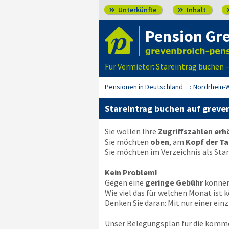
Unterkünfte
Inhalt


Pension Gr
Für Vermieter: Stareintrag buchen 
Pensionen in Deutschland
Nordrhein-
Stareintrag buchen auf greve
Sie wollen Ihre
Zugriffszahlen er
Sie möchten
oben
, am
Kopf der Ta
Sie möchten im Verzeichnis als Sta
Kein Problem!
Gegen eine
geringe Gebühr
können 
Wie viel das für welchen Monat is
Denken Sie daran: Mit nur einer ei
Unser Belegungsplan für die komm