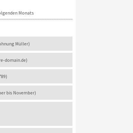
 folgenden Monats
ohnung Müller)
re-domain.de)
789)
ber bis November)