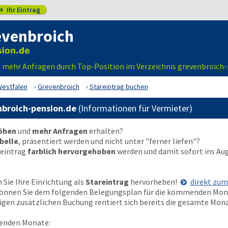
Ihr Eintrag

evenbroich
– mehr Anfragen durch Top-Position im Verzeichnis grevenbroich
Westfalen
Grevenbroich
Stareintrag buchen
nbroich-pension.de
(Informationen für Vermieter)
höhen
und
mehr Anfragen
erhalten?
belle
, präsentiert werden und nicht unter "ferner liefen"?
reintrag
farblich hervorgehoben
werden und damit sofort ins Au
Sie Ihre Einrichtung als
Stareintrag
hervorheben!
direkt zu
t können Sie dem folgenden Belegungsplan für die kommenden Mo
nzigen zusätzlichen Buchung rentiert sich bereits die gesamte Mon
enden Monate: