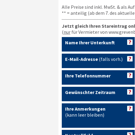
Alle Preise sind inkl. MwSt. & als A
** = anteilig (ab dem 7. des aktuel
Jetzt gleich Ihren Stareintrag on
(
nur
für Vermieter von www.grevenb
Name Ihrer Unterkunft
E-Mail-Adresse
(falls vorh.)
Ihre Telefonnummer
Gewünschter Zeitraum
Ihre Anmerkungen
(kann leer bleiben)