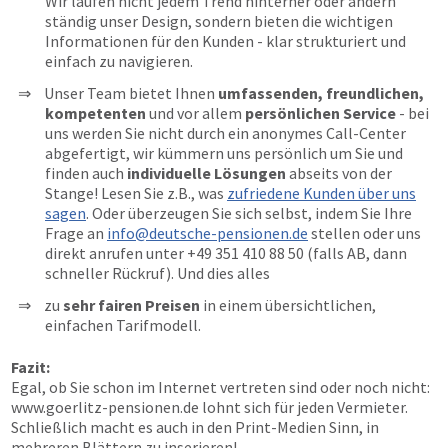
Wir laufen nicht jedem Trend hinterher oder ändern
ständig unser Design, sondern bieten die wichtigen
Informationen für den Kunden - klar strukturiert und
einfach zu navigieren.
Unser Team bietet Ihnen
umfassenden, freundlichen,
kompetenten
und vor allem
persönlichen Service
- bei
uns werden Sie nicht durch ein anonymes Call-Center
abgefertigt, wir kümmern uns persönlich um Sie und
finden auch
individuelle Lösungen
abseits von der
Stange! Lesen Sie z.B., was
zufriedene Kunden über uns
sagen
. Oder überzeugen Sie sich selbst, indem Sie Ihre
Frage an
info@deutsche-pensionen.de
stellen oder uns
direkt anrufen unter
+49 351 410 88 50
(falls AB, dann
schneller Rückruf). Und dies alles
zu
sehr fairen Preisen
in einem übersichtlichen,
einfachen Tarifmodell.
Fazit:
Egal, ob Sie schon im Internet vertreten sind oder noch nicht:
www.goerlitz-pensionen.de
lohnt sich für jeden Vermieter.
Schließlich macht es auch in den Print-Medien Sinn, in
mehreren Blättern zu inserieren!