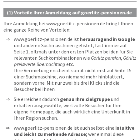
(1) Vorteile Ihrer Anmeldung auf goerlitz-pensionen.de
Ihre Anmeldung bei
www.goerlitz-pensionen.de
bringt Ihnen
eine ganze Reihe von Vorteilen:
www.goerlitz-pensionen.de ist
herausragend in Google
und anderen Suchmaschinen gelistet, fast immer auf
Seite 1, oftmals unter den ersten Plätzen bei den für Sie
relevanten Suchkombinationen wie
Görlitz pension
,
Görlitz
preiswerte übernachtung
etc.
Ihre Vermietung erscheint somit nicht erst auf Seite 15
einer Suchmaschine, wo niemand mehr hinblättert,
sondern vorne. Mit nur zwei bis drei Klicks sind die
Besucher bei Ihnen.
Sie erreichen dadurch
genau Ihre Zielgruppe
und
erhalten ausgewählte, wertvolle Besucher für Ihre
eigene Homepage, die auch wirklich eine Unterkunft in
Ihrer Region suchen.
www.goerlitz-pensionen.de ist auch selbst eine
intuitive
und leicht zu merkende Adresse
; wer einmal diese