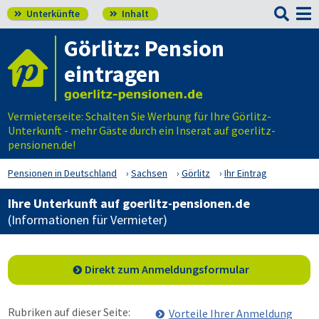

Unterkünfte
Inhalt


Görlitz: Pension
eintragen
Vermieterseite: Schalten Sie Werbung für Ihre Görlitz-
Unterkunft - mehr Gäste durch ein Inserat auf goerlitz-
pensionen.de!
Pensionen in Deutschland
Sachsen
Görlitz
Ihr Eintrag
Ihre Unterkunft auf goerlitz-pensionen.de
(Informationen für Vermieter)
Direkt zum Anmeldungsformular
Rubriken auf dieser Seite:
Vorteile Ihrer Anmeldung