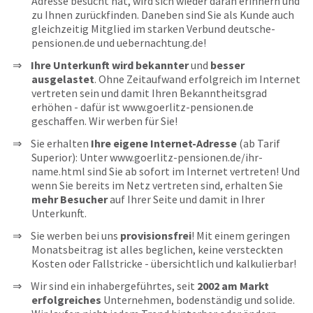
Adresse besucht hat, wird sich wieder daran erinnern und
zu Ihnen zurückfinden. Daneben sind Sie als Kunde auch
gleichzeitig Mitglied im starken Verbund deutsche-
pensionen.de und uebernachtung.de!
Ihre Unterkunft wird bekannter
und
besser
ausgelastet
. Ohne Zeitaufwand erfolgreich im Internet
vertreten sein und damit Ihren Bekanntheitsgrad
erhöhen - dafür ist www.goerlitz-pensionen.de
geschaffen. Wir werben für Sie!
Sie erhalten
Ihre eigene Internet-Adresse
(ab Tarif
Superior): Unter www.goerlitz-pensionen.de/ihr-
name.html sind Sie ab sofort im Internet vertreten! Und
wenn Sie bereits im Netz vertreten sind, erhalten Sie
mehr Besucher
auf Ihrer Seite und damit in Ihrer
Unterkunft.
Sie werben bei uns
provisionsfrei
! Mit einem geringen
Monatsbeitrag ist alles beglichen, keine versteckten
Kosten oder Fallstricke - übersichtlich und kalkulierbar!
Wir sind ein inhabergeführtes, seit
2002 am Markt
erfolgreiches
Unternehmen, bodenständig und solide.