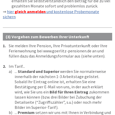
erhalten Sie selbstverständlich den Betrag für die zu viel
gezahlten Monate sofort und problemlos zurück.
⇒
hier
gleich anmelden
und kostenlose Probemonate
sichern
(3) Vorgehen zum Bewerben Ihrer Unterkunft
1.
Sie melden Ihre Pension, Ihre Privatunterkunft oder Ihre
Ferienwohnung bei
www.goerlitz-pensionen.de
an und
füllen dazu das Anmeldungsformular aus (siehe unten).
2.
Im Tarif...
a)
...
Standard und Superior
werden Sie normalerweise
innerhalb der nächsten 1-3 Arbeitstage gelistet.
Sobald Ihr Eintrag online ist, erhalten Sie eine
Bestätigung per E-Mail von uns, in der auch erklärt
wird, wie Sie uns ein
Bild für Ihren Eintrag
zukommen
lassen können (bzw. drei Bilder bei Zubuchung der
Detailseite (“Zugriffszähler”, s.u.) oder noch mehr
Bilder im Superior-Tarif).
b)
...
Premium
setzen wir uns mit Ihnen in Verbindung und