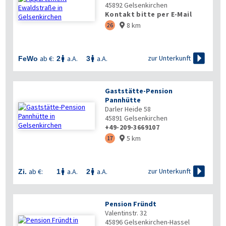
45892
Gelsenkirchen
Kontakt bitte per E-Mail
8 km
26


zur Unterkunft
ab €:
a.A.
a.A.
FeWo
2
3


Gaststätte-Pension
Pannhütte
Darler Heide 58
45891
Gelsenkirchen
+49-209-3669107
5 km
17


zur Unterkunft
ab €:
a.A.
a.A.
Zi.
1
2


Pension Fründt
Valentinstr. 32
45896
Gelsenkirchen-Hassel