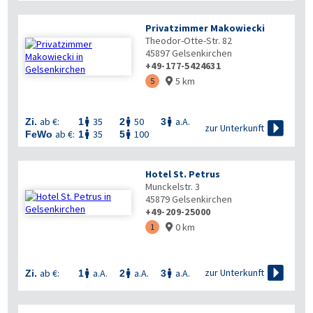
Privatzimmer Makowiecki
Theodor-Otte-Str. 82
45897
Gelsenkirchen
+49-177-5424631
5 km
5

ab €:
35
50
a.A.
Zi.
1
2
3




zur Unterkunft
ab €:
35
100
FeWo
1
5


Hotel St. Petrus
Munckelstr. 3
45879
Gelsenkirchen
+49-209-25000
0 km
1


zur Unterkunft
ab €:
a.A.
a.A.
a.A.
Zi.
1
2
3


