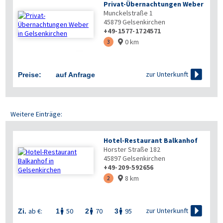
Privat-Übernachtungen Weber
Munckelstraße 1
45879
Gelsenkirchen
+49-1577-1724571
0 km
3



zur Unterkunft
Preise:
auf Anfrage
Weitere Einträge:
Hotel-Restaurant Balkanhof
Horster Straße 182
45897
Gelsenkirchen
+49-209-592656
8 km
2


zur Unterkunft
ab €:
50
70
95
Zi.
1
2
3


