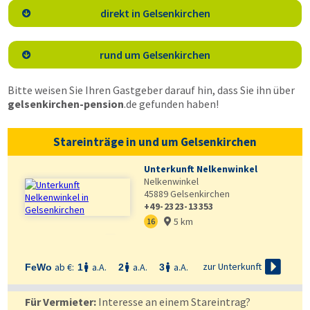
direkt in Gelsenkirchen

rund um Gelsenkirchen

Bitte weisen Sie Ihren Gastgeber darauf hin, dass Sie ihn über
gelsenkirchen-pension
.de
gefunden haben!
Stareinträge in und um Gelsenkirchen
Unterkunft Nelkenwinkel
Nelkenwinkel
45889
Gelsenkirchen
+49-2323-13353
5 km
16



zur Unterkunft
ab €:
a.A.
a.A.
a.A.
FeWo
1
2
3



Für Vermieter:
Interesse an einem Stareintrag?