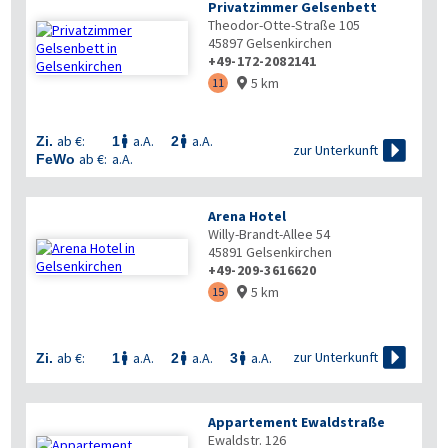
Privatzimmer Gelsenbett
Theodor-Otte-Straße 105
45897
Gelsenkirchen
+49-172-2082141
5 km
11

ab €:
a.A.
a.A.
Zi.
1
2



zur Unterkunft
ab €:
a.A.
FeWo
Arena Hotel
Willy-Brandt-Allee 54
45891
Gelsenkirchen
+49-209-3616620
5 km
15


zur Unterkunft
ab €:
a.A.
a.A.
a.A.
Zi.
1
2
3



Appartement Ewaldstraße
Ewaldstr. 126