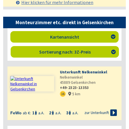
Hier klicken für mehr
Informationen
Monteurzimmer etc. direkt in Gelsenkirchen
Kartenansicht

Sortierung nach: 3Z-Preis

Unterkunft Nelkenwinkel
Nelkenwinkel
45889
Gelsenkirchen
+49-2323-13353
5 km
16



zur Unterkunft
ab €:
a.A.
a.A.
a.A.
FeWo
1
2
3


