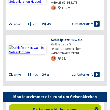
+49-2362-913173
11 km
13


zur Unterkunft
ab €:
20
40
Zi.
1
2


Schlafplatz Huwald
Grillostraße 5
45881
Gelsenkirchen
+49-176-47953701
5 km
28


zur Unterkunft
ab €:
a.A.
a.A.
Zi.
1
2


Monteurzimmer etc. rund um Gelsenkirchen
Kartenansicht Umgebung
