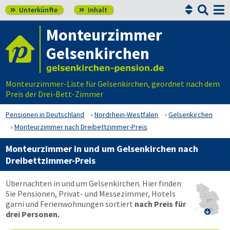


Unterkünfte
Inhalt


Monteurzimmer
Gelsenkirchen
Monteurzimmer-Liste für Gelsenkirchen, geordnet nach dem
Preis der Drei-Bett-Zimmer
Pensionen in Deutschland
Nordrhein-Westfalen
Gelsenkirchen
Monteurzimmer nach Dreibettzimmer-Preis
Monteurzimmer in und um Gelsenkirchen nach
Dreibettzimmer-Preis
Übernachten in und um Gelsenkirchen. Hier finden
Sie Pensionen, Privat- und Messezimmer, Hotels
garni und Ferienwohnungen sortiert
nach Preis für

drei Personen.