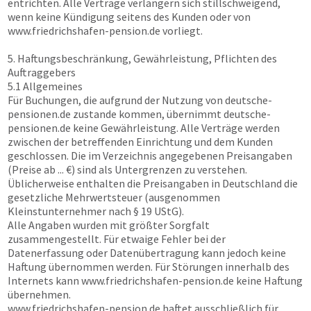
entrichten. Alle Verträge verlängern sich stillschweigend,
wenn keine Kündigung seitens des Kunden oder von
www.friedrichshafen-pension.de
vorliegt.
5. Haftungsbeschränkung, Gewährleistung, Pflichten des
Auftraggebers
5.1 Allgemeines
Für Buchungen, die aufgrund der Nutzung von
deutsche-
pensionen.de
zustande kommen, übernimmt
deutsche-
pensionen.de
keine Gewährleistung. Alle Verträge werden
zwischen der betreffenden Einrichtung und dem Kunden
geschlossen. Die im Verzeichnis angegebenen Preisangaben
(Preise ab ... €) sind als Untergrenzen zu verstehen.
Üblicherweise enthalten die Preisangaben in Deutschland die
gesetzliche Mehrwertsteuer (ausgenommen
Kleinstunternehmer nach § 19 UStG).
Alle Angaben wurden mit größter Sorgfalt
zusammengestellt. Für etwaige Fehler bei der
Datenerfassung oder Datenübertragung kann jedoch keine
Haftung übernommen werden. Für Störungen innerhalb des
Internets kann
www.friedrichshafen-pension.de
keine Haftung
übernehmen.
www.friedrichshafen-pension.de
haftet ausschließlich für