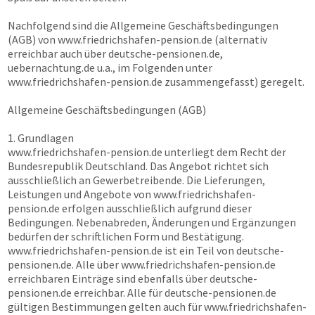
Nachfolgend sind die Allgemeine Geschäftsbedingungen
(AGB) von
www.friedrichshafen-pension.de
(alternativ
erreichbar auch über
deutsche-pensionen.de,
uebernachtung.de
u.a., im Folgenden unter
www.friedrichshafen-pension.de
zusammengefasst) geregelt.
Allgemeine Geschäftsbedingungen (AGB)
1. Grundlagen
www.friedrichshafen-pension.de
unterliegt dem Recht der
Bundesrepublik Deutschland. Das Angebot richtet sich
ausschließlich an Gewerbetreibende. Die Lieferungen,
Leistungen und Angebote von
www.friedrichshafen-
pension.de
erfolgen ausschließlich aufgrund dieser
Bedingungen. Nebenabreden, Änderungen und Ergänzungen
bedürfen der schriftlichen Form und Bestätigung.
www.friedrichshafen-pension.de
ist ein Teil von
deutsche-
pensionen.de
. Alle über
www.friedrichshafen-pension.de
erreichbaren Einträge sind ebenfalls über
deutsche-
pensionen.de
erreichbar. Alle für
deutsche-pensionen.de
gültigen Bestimmungen gelten auch für
www.friedrichshafen-