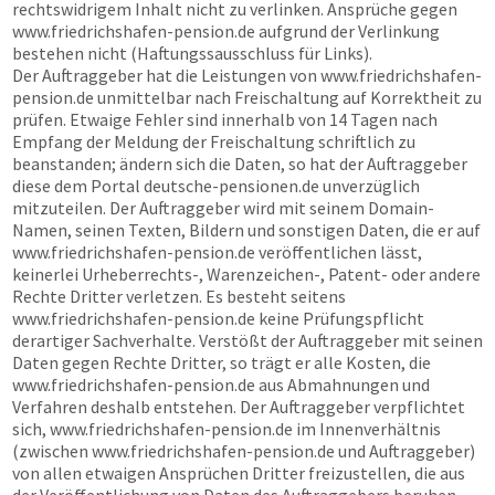
rechtswidrigem Inhalt nicht zu verlinken. Ansprüche gegen
www.friedrichshafen-pension.de
aufgrund der Verlinkung
bestehen nicht (Haftungssausschluss für Links).
Der Auftraggeber hat die Leistungen von
www.friedrichshafen-
pension.de
unmittelbar nach Freischaltung auf Korrektheit zu
prüfen. Etwaige Fehler sind innerhalb von 14 Tagen nach
Empfang der Meldung der Freischaltung schriftlich zu
beanstanden; ändern sich die Daten, so hat der Auftraggeber
diese dem Portal
deutsche-pensionen.de
unverzüglich
mitzuteilen. Der Auftraggeber wird mit seinem Domain-
Namen, seinen Texten, Bildern und sonstigen Daten, die er auf
www.friedrichshafen-pension.de
veröffentlichen lässt,
keinerlei Urheberrechts-, Warenzeichen-, Patent- oder andere
Rechte Dritter verletzen. Es besteht seitens
www.friedrichshafen-pension.de
keine Prüfungspflicht
derartiger Sachverhalte. Verstößt der Auftraggeber mit seinen
Daten gegen Rechte Dritter, so trägt er alle Kosten, die
www.friedrichshafen-pension.de
aus Abmahnungen und
Verfahren deshalb entstehen. Der Auftraggeber verpflichtet
sich,
www.friedrichshafen-pension.de
im Innenverhältnis
(zwischen
www.friedrichshafen-pension.de
und Auftraggeber)
von allen etwaigen Ansprüchen Dritter freizustellen, die aus