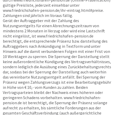
durch
www.friedrichshafen-pension.de
(Online-Präsentation)
gültige Preisliste, jederzeit einsehbar unter
www.friedrichshafen-pension.de
/ihr-eintrag.html#preise.
Zahlungen sind jährlich im Voraus fällig.
Gerät der Auftraggeber mit der Zahlung des
Nutzungsentgelts für einen Abrechnungszeitraum von
mindestens 2 Monaten in Verzug oder wird eine Lastschrift
nicht eingelöst, ist
www.friedrichshafen-pension.de
berechtigt, die entsprechende Präsenz bzw. darstellung des
Auftraggebers nach Ankündigung in Textform und unter
Hinweis auf die damit verbundenen Folgen mit einer Frist von
10 Werktagen zu sperren. Die Sperrung der Darstellung stellt
keine außerordentliche Kündigung des Vertragsverhältnisses,
sondern lediglich die Ausübung eines Zurückbehaltungsrechts
dar, sodass bei der Sperrung der Darstellung auch weiterhin
das vereinbarte Nutzungsentgelt anfällt. Bei Sperrung der
Präsenz wegen Zahlungsverzugs ist eine Bearbeitungsgebühr
in Höhe von € 10,- vom Kunden zu zahlen. Beiden
Vertragsparteien bleibt der Nachweis eines höheren oder
geringeren Schadens vorbehalten.
www.friedrichshafen-
pension.de
ist berechtigt, die Sperrung der Präsenz solange
aufrecht zu erhalten, bis sämtliche Forderungen aus der
gesamten Geschäftsverbindung (auch außergerichtliche