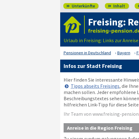
Unterkünfte
Inhalt


Freising: Re
Urlaub in Freising: Links zur Anreis
Pensionen in Deutschland
Bayern
F
Infos zur Stadt Freising
Hier finden Sie interessante Hinwe
Tipps abseits Freisings
, die Ihn
machen sollen. Jeder empfohlene Li
Beschreibungstextes sehen können, o
hilfreichen Link-Tipp für diese Sei
Ihr Team von www.freising-pension
Anreise in die Region Freising
Zu einem rundum gelungenen Aufent