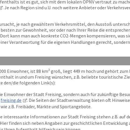
fenthalts ist es gut, sich mit dem lokalen ÖPNV vertraut zu machen
. Je nach Region sind u.U. noch weitere Anbieter oder Verkehrsve
ursacht, je nach gewähltem Verkehrsmittel, den Ausstoß untersc
m besten zur Gewohnheit, vor oder nach Ihrer Reise die entspre
. Dort kann man auch konkrete CO2-Mengen kompensieren, was sich 
 seiner Verantwortung für die eigenen Handlungen gerecht, sonder
5.000 Einwohner, ist 88 km² groß, liegt 449 m hoch und gehört zum
thalt in und um Freising wünschen, z.B. beliebte touristische Zie
te den/die folgenden Link(s):
ie Einwohner der Stadt Freising, sondern auch für zukünftige Besuc
freising.de
. Die Seiten der Stadtverwaltung bieten oft Hinweis
 wie z.B. Freibäder, Märkte und Sportangebote.
e interessante Informationen zur Stadt Freising stehen z.B. auf d
. Hier finden sich neben Angaben zur geschichtlichen Entwicklung
ür Ihren Aufenthalt hilfreich sein können.