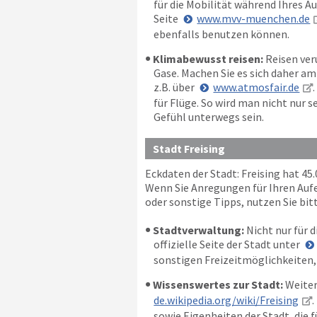
für die Mobilität während Ihres Au
Seite
www.mvv-muenchen.de
ebenfalls benutzen können.
Klimabewusst reisen:
Reisen ver
Gase. Machen Sie es sich daher a
z.B. über
www.atmosfair.de
für Flüge. So wird man nicht nur
Gefühl unterwegs sein.
Stadt Freising
Eckdaten der Stadt: Freising hat 4
Wenn Sie Anregungen für Ihren Aufen
oder sonstige Tipps, nutzen Sie bit
Stadtverwaltung:
Nicht nur für d
offizielle Seite der Stadt unter
sonstigen Freizeitmöglichkeiten,
Wissenswertes zur Stadt:
Weiter
de.wikipedia.org/wiki/Freising
sowie Eigenheiten der Stadt, die f