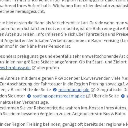
während Ihres Aufenthalts. Wir haben Ihnen hier deshalb zunächst 
betriebe herausgesucht.
iele bietet sich die Bahn als Verkehrsmittel an. Gerade wenn man w
(oder für ein Schläfchen) nutzen möchte, ist die Bahn eine gute Al
n Arten zu reisen. Informieren Sie sich über Fahrzeiten und Preise
 Angeboten der lokalen Verkehrsbetriebe im Raum Freising (Links
ahnhof in der Nähe Ihrer Pension ist.
sonders preisgünstige und ebenfalls sehr umweltschonende Art d
slinien nur größere Städte angefahren. Ob Ihr Start- und Zielort
ww.fernbusse.de
überprüfen.
ei Anreise mit dem eigenen Pkw oder per Lkw verwenden viele Me
Zur Abschätzung der Fahrtdauer in die Region Freising sowie ggf. 
n, z.B. mit Hilfe der Seite
reiseplanung.de
. Geografische D
den Sie unter
routing.openstreetmap.de
. Über die Seite
r aktuellen Verkehrslage.
bestimmen Sie vor Reiseantritt die wahren km-Kosten Ihres Autos,
en Sie einen besseren Vergleich zu den Angeboten von Bus & Bahn.
in der Region Freising befinden, genügt oft bereits der regionale 