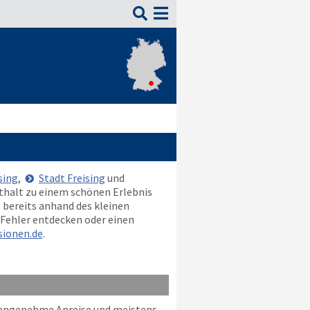

sing
,
Stadt Freising
und
enthalt zu einem schönen Erlebnis
 bereits anhand des kleinen
 Fehler entdecken oder einen
ionen.de
.
e angenehme Anreise und meistens