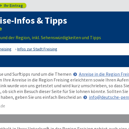
Ihr Eintrag

ise-Infos & Tipps
e und der Region, inkl. Sehenswürdigkeiten und Tipps
reising
Infos zur Stadt Freising
ise und Surftipps rund um die Themen
Anreise in die Region Frei
en Ihre Anreise in die Region Freising erleichtern sowie Ihren Auf
nk wurde von uns getestet und wird kurz umschrieben, so dass Sie
b sich ein Besuch dieser Seite für Sie lohnen könnte. Sollten Sie
te haben, geben Sie uns einfach Bescheid an
info@deutsche-pens
.de
halt in Ihrer Unterkunft in der Region Freising gehört auch ein