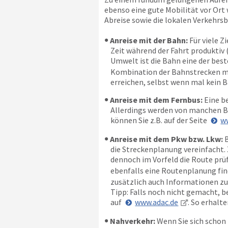
ebenso eine gute Mobilität vor Ort 
Abreise sowie die lokalen Verkehrs
Anreise mit der Bahn:
Für viele Z
Zeit während der Fahrt produktiv 
Umwelt ist die Bahn eine der beste
Kombination der Bahnstrecken mit
erreichen, selbst wenn mal kein B
Anreise mit dem Fernbus:
Eine be
Allerdings werden von manchen Bu
können Sie z.B. auf der Seite
w
Anreise mit dem Pkw bzw. Lkw:
B
die Streckenplanung vereinfacht. 
dennoch im Vorfeld die Route prüfe
ebenfalls eine Routenplanung fin
zusätzlich auch Informationen zu
Tipp: Falls noch nicht gemacht, 
auf
www.adac.de
. So erhalt
Nahverkehr:
Wenn Sie sich schon 