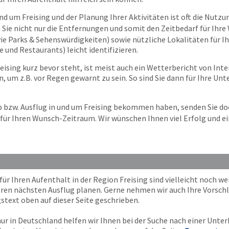
nd um Freising und der Planung Ihrer Aktivitäten ist oft die Nutzun
 Sie nicht nur die Entfernungen und somit den Zeitbedarf für Ihr
(wie Parks & Sehenswürdigkeiten) sowie nützliche Lokalitäten für I
 und Restaurants) leicht identifizieren.
ising kurz bevor steht, ist meist auch ein Wetterbericht von Inter
, um z.B. vor Regen gewarnt zu sein. So sind Sie dann für Ihre U
ub bzw. Ausflug in und um Freising bekommen haben, senden Sie d
für Ihren Wunsch-Zeitraum. Wir wünschen Ihnen viel Erfolg und ein
 Ihren Aufenthalt in der Region Freising sind vielleicht noch wei
Ihren nächsten Ausflug planen. Gerne nehmen wir auch Ihre Vorschl
stext oben auf dieser Seite geschrieben.
ur in Deutschland helfen wir Ihnen bei der Suche nach einer Unterk