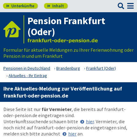

Unterkünfte
Inhalt


Pension Frankfurt
(Oder)
Formular für aktuelle Meldungen zu Ihrer Ferienwohnung oder
Pension in und um Frankfurt
Pensionen in Deutschland
Brandenburg
Frankfurt (Oder)
Aktuelles - Ihr Eintrag
Ihre Aktuelles-Meldung zur Veröffentlichung auf
frankfurt-oder-pension.de
Diese Seite ist nur
für Vermieter
, die bereits auf
frankfurt-
oder-pension.de
eingetragen sind.
Unterkunftssuchende schauen bitte
hier
. Vermieter, die
noch nicht auf
frankfurt-oder-pension.de
eingetragen sind,
melden sich bitte zunächst
hier
an.