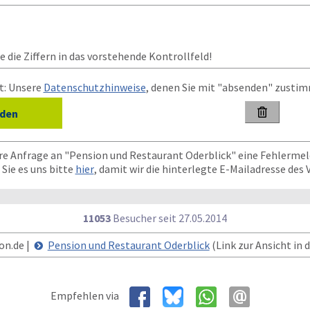
 die Ziffern in das vorstehende Kontrollfeld!
t: Unsere
Datenschutzhinweise
, denen Sie mit "absenden" zusti

hre Anfrage an "Pension und Restaurant Oderblick" eine Fehlerme
Sie es uns bitte
hier
, damit wir die hinterlegte E-Mailadresse des
11053
Besucher seit
2
7.0
5.2
0
1
4
on.de |
Pension und Restaurant Oderblick
(Link zur Ansicht in 
Empfehlen via