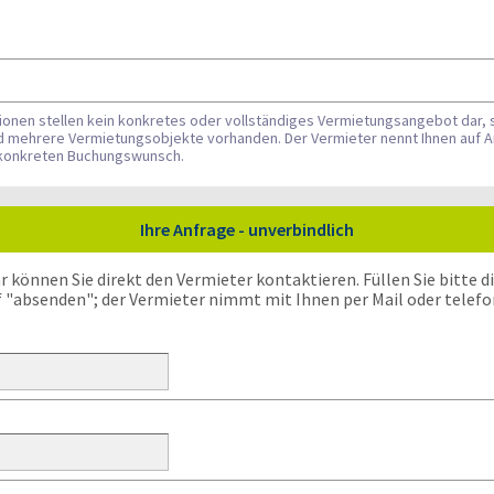
tionen stellen kein konkretes oder vollständiges Vermietungsangebot dar, 
nd mehrere Vermietungsobjekte vorhanden. Der Vermieter nennt Ihnen auf A
n konkreten Buchungswunsch.
Ihre Anfrage - unverbindlich
önnen Sie direkt den Vermieter kontaktieren. Füllen Sie bitte die
f "absenden"; der Vermieter nimmt mit Ihnen per Mail oder telefo