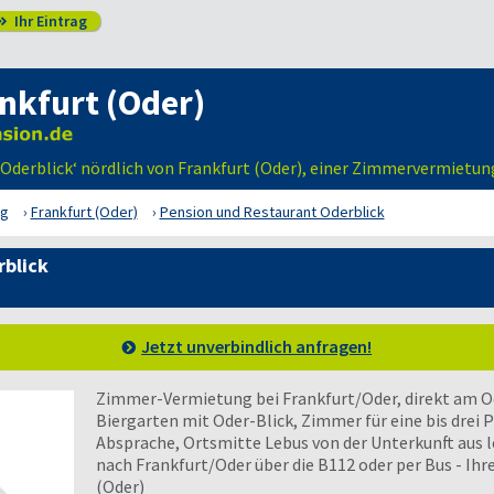
Ihr Eintrag

nkfurt (Oder)
 Oderblick‘ nördlich von Frankfurt (Oder), einer Zimmervermietun
rg
Frankfurt (Oder)
Pension und Restaurant Oderblick
rblick
Jetzt unverbindlich anfragen!
Zimmer-Vermietung bei Frankfurt/Oder, direkt am 
Biergarten mit Oder-Blick, Zimmer für eine bis dre
Absprache, Ortsmitte Lebus von der Unterkunft aus le
nach Frankfurt/Oder über die B112 oder per Bus - Ihr
(Oder)