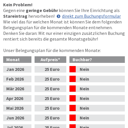
Kein Problem!
Gegen eine
geringe Gebühr
können Sie Ihre Einrichtung als
Stareintrag
hervorheben!
direkt zum Buchungsformular
Wie viel das für welchen Monat ist können Sie dem folgenden
Belegungsplan für die kommenden Monate entnehmen.
Denken Sie daran: Mit nur einer einzigen zusätzlichen Buchung
rentiert sich bereits die gesamte Monatsgebühr!
Unser Belegungsplan für die kommenden Monate:
Monat
Aufpreis
*
Buchbar?
Jan
2026
25 Euro
Nein
Feb
2026
25 Euro
Nein
Mär
2026
25 Euro
Nein
Apr
2026
25 Euro
Nein
Mai
2026
25 Euro
Nein
Jun
2026
25 Euro
Nein
Jul
2026
25 Euro
Nein