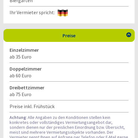
Biergarten
Ihr Vermieter spricht:
Preise

Einzelzimmer
ab 35 Euro
Doppelzimmer
ab 60 Euro
Dreibettzimmer
ab 75 Euro
Preise inkl. Frühstück
Achtung
: Alle Angaben zu den Konditionen stellen kein
konkretes oder vollständiges Vermietungsangebot dar,
sondern dienen nur der preislichen Einordnung bzw. Übersicht,
meist sind mehrere Vermietungsobjekte vorhanden. Der
Vermieter nennt Ihnen auf Anfrage per Telefon oder E-Mail gerne