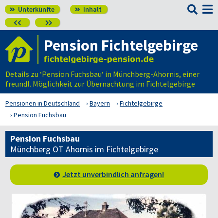

Unterkünfte
Inhalt




Pension Fichtelgebirge
Details zu ‘Pension Fuchsbau‘ in Münchberg-Ahornis, einer
freundl. Möglichkeit zur Übernachtung im Fichtelgebirge
Pensionen in Deutschland
Bayern
Fichtelgebirge
Pension Fuchsbau
Pension Fuchsbau
Münchberg OT Ahornis im Fichtelgebirge
Jetzt unverbindlich anfragen!