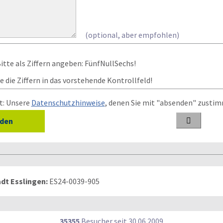
(optional, aber empfohlen)
 die Ziffern in das vorstehende Kontrollfeld!
t: Unsere
Datenschutzhinweise
, denen Sie mit "absenden" zusti

dt Esslingen:
ES24-0039-905
35355
Besucher seit
3
0.0
6.2
0
0
9