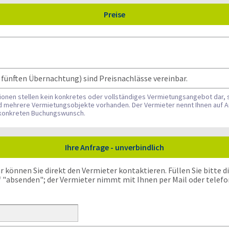
Preise
 fünften Übernachtung) sind Preisnachlässe vereinbar.
tionen stellen kein konkretes oder vollständiges Vermietungsangebot dar, 
nd mehrere Vermietungsobjekte vorhanden. Der Vermieter nennt Ihnen auf A
n konkreten Buchungswunsch.
Ihre Anfrage - unverbindlich
önnen Sie direkt den Vermieter kontaktieren. Füllen Sie bitte die
f "absenden"; der Vermieter nimmt mit Ihnen per Mail oder telefo