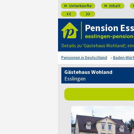
Unterkünfte
Inhalt




Pension Es
Details zu ‘Gästehaus Wohland‘, ei
Pensionen in Deutschland
Baden-Wür
Gästehaus Wohland
Esslingen