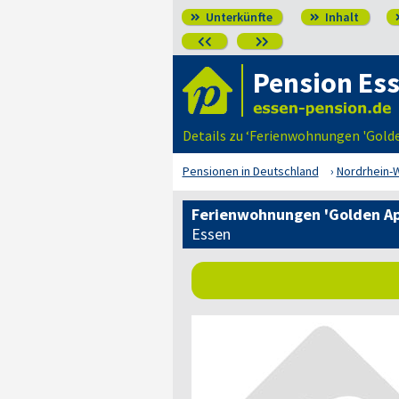
Unterkünfte
Inhalt




Pension Es
Details zu ‘Ferienwohnungen 'Golde
Pensionen in Deutschland
Nordrhein-
Ferienwohnungen 'Golden A
Essen