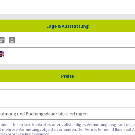
Lage & Ausstattung
Preise
 Wohnung und Buchungsdauer bitte erfragen
tionen stellen kein konkretes oder vollständiges Vermietungsangebot dar, 
nd mehrere Vermietungsobjekte vorhanden. Der Vermieter nennt Ihnen auf A
n konkreten Buchungswunsch.