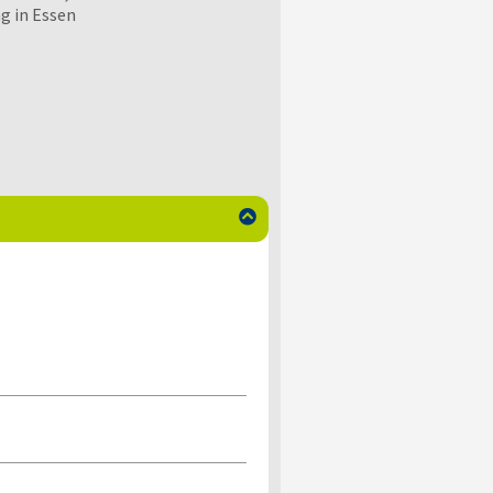
g in Essen
