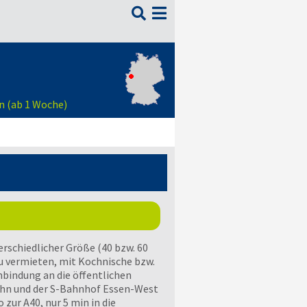

n (ab 1 Woche)
rschiedlicher Größe (40 bzw. 60
zu vermieten, mit Kochnische bzw.
nbindung an die öffentlichen
ahn und der S-Bahnhof Essen-West
 zur A40, nur 5 min in die