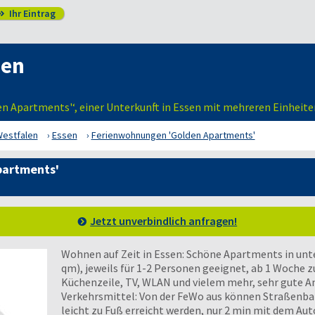
Ihr Eintrag

sen
n Apartments'‘, einer Unterkunft in Essen mit mehreren Einheite
Westfalen
Essen
Ferienwohnungen 'Golden Apartments'
partments'
Jetzt unverbindlich anfragen!
Wohnen auf Zeit in Essen: Schöne Apartments in unte
qm), jeweils für 1-2 Personen geeignet, ab 1 Woche 
Küchenzeile, TV, WLAN und vielem mehr, sehr gute A
Verkehrsmittel: Von der FeWo aus können Straßenb
leicht zu Fuß erreicht werden, nur 2 min mit dem Auto