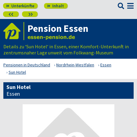

Unterkünfte
Inhalt




Pension Essen
Details zu ‘Sun Hotel‘ in Essen, einer Komfort-Unterkunft in
zentrumsnaher Lage unweit vom Folkwang-Museum
Pensionen in Deutschland
Nordrhein-Westfalen
Essen
Sun Hotel
Sun Hotel
Essen