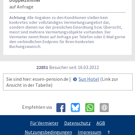
Doppelzimmer
auf Anfrage
Achtung
: Alle Angaben zu den Konditionen stellen kein
konkretes oder vollständiges Vermietungsangebot dar,
sondern dienen nur der preislichen Einordnung bzw. Übersicht,
meist sind mehrere Vermietungsobjekte vorhanden. Der
Vermieter nennt Ihnen auf Anfrage per Telefon oder E-Mail gerne
den verbindlichen Endpreis für Ihren konkreten
Buchungswunsch.
22851
Besucher seit
1
6.0
3.2
0
1
2
Sie sind hier: essen-pension.de |
Sun Hotel
(Link zur
Ansicht in der Tabelle)
Empfehlen via
Für Vermieter
Datenschutz
AGB
Nutzungsbedingungen
Impressum
⇑