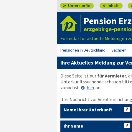
Unterkünfte
Inhalt


Pension Erz
Formular für aktuelle Meldungen z
Pensionen in Deutschland
Sachsen
Ihre Aktuelles-Meldung zur Ve
Diese Seite ist nur
für Vermieter
, d
Unterkunftssuchende schauen bitt
zunächst
hier
an.
Ihre Nachricht zur Veröffentlichung
Name Ihrer Unterkunft
Ihr Name