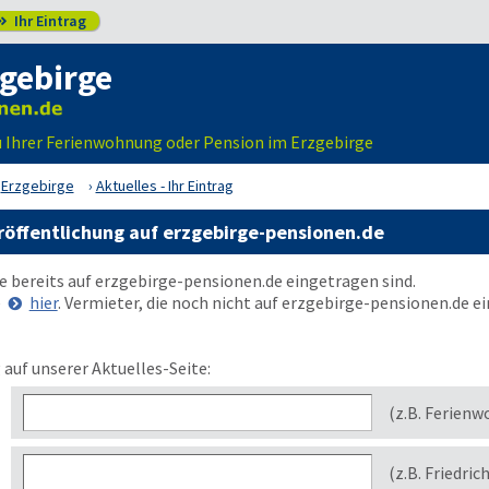
Ihr Eintrag

gebirge
u Ihrer Ferienwohnung oder Pension im Erzgebirge
Erzgebirge
Aktuelles - Ihr Eintrag
röffentlichung auf erzgebirge-pensionen.de
ie bereits auf
erzgebirge-pensionen.de
eingetragen sind.
e
hier
. Vermieter, die noch nicht auf
erzgebirge-pensionen.de
ei
 auf unserer Aktuelles-Seite:
(z.B. Ferienw
(z.B. Friedric