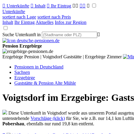

Unterkünfte

Inhalt

Ihr Eintrag



Unterkünfte
sortiert nach Lage
sortiert nach Preis
Inhalt
Ihr Eintrag
Aktuelles
Infos zur Region
Suche Unterkunft in

Pension Erzgebirge
Erzgebirge Pension | Voigtsdorf Gaststätte | Erzgebirge Zimmer
Pensionen in Deutschland
Sachsen
Erzgebirge
Gaststätte & Pension Alte Mühle
Voigtsdorf im Erzgebirge: Gast
Diese Unterkunft in Voigtsdorf wurde aus unserem Portal ausgetra
untenstehende
Vorschläge (klick)
für Sie, wie z.B. nur 14,1 km Luftli
Pobershau
, ebenfalls nur rund 19,8 km entfernt.