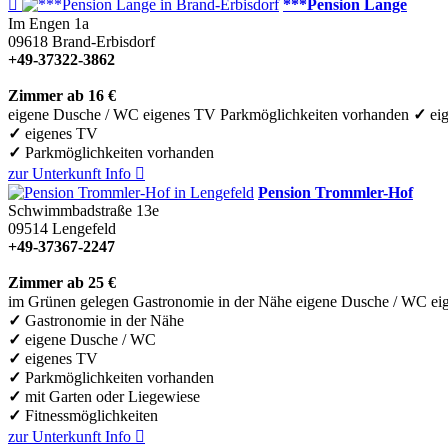

***Pension Lange
Im Engen 1a
09618
Brand-Erbisdorf
+49-37322-3862
Zimmer ab 16 €
eigene Dusche / WC
eigenes TV
Parkmöglichkeiten vorhanden
✓
ei
✓
eigenes TV
✓
Parkmöglichkeiten vorhanden
zur Unterkunft
Info

Pension Trommler-Hof
Schwimmbadstraße 13e
09514
Lengefeld
+49-37367-2247
Zimmer ab 25 €
im Grünen gelegen
Gastronomie in der Nähe
eigene Dusche / WC
ei
✓
Gastronomie in der Nähe
✓
eigene Dusche / WC
✓
eigenes TV
✓
Parkmöglichkeiten vorhanden
✓
mit Garten oder Liegewiese
✓
Fitnessmöglichkeiten
zur Unterkunft
Info
