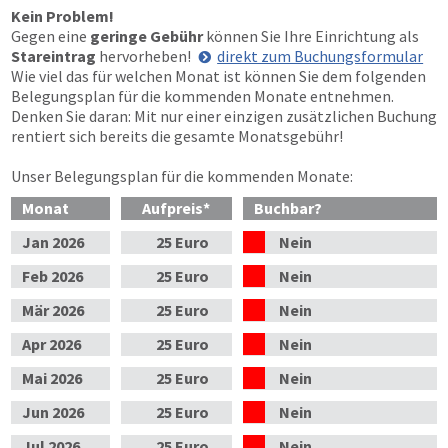
Kein Problem!
Gegen eine
geringe Gebühr
können Sie Ihre Einrichtung als
Stareintrag
hervorheben!
direkt zum Buchungsformular
Wie viel das für welchen Monat ist können Sie dem folgenden
Belegungsplan für die kommenden Monate entnehmen.
Denken Sie daran: Mit nur einer einzigen zusätzlichen Buchung
rentiert sich bereits die gesamte Monatsgebühr!
Unser Belegungsplan für die kommenden Monate:
Monat
Aufpreis
*
Buchbar?
Jan
2026
25 Euro
Nein
Feb
2026
25 Euro
Nein
Mär
2026
25 Euro
Nein
Apr
2026
25 Euro
Nein
Mai
2026
25 Euro
Nein
Jun
2026
25 Euro
Nein
Jul
2026
25 Euro
Nein