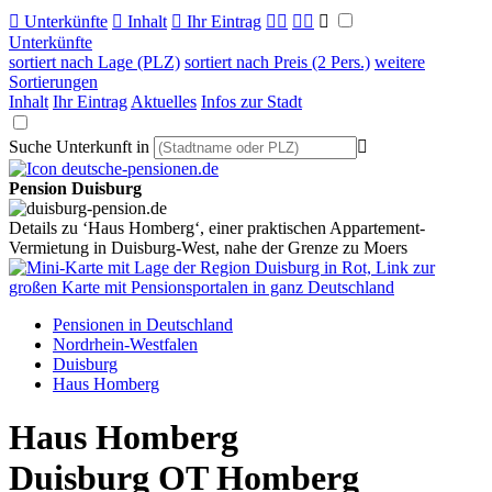

Unterkünfte

Inhalt

Ihr Eintrag



Unterkünfte
sortiert nach Lage (PLZ)
sortiert nach Preis (2 Pers.)
weitere
Sortierungen
Inhalt
Ihr Eintrag
Aktuelles
Infos zur Stadt
Suche Unterkunft in

Pension Duisburg
Details zu ‘Haus Homberg‘, einer praktischen Appartement-
Vermietung in Duisburg-West, nahe der Grenze zu Moers
Pensionen in Deutschland
Nordrhein-Westfalen
Duisburg
Haus Homberg
Haus Homberg
Duisburg OT Homberg