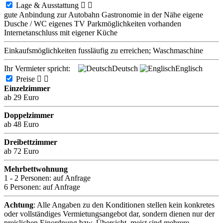
Lage & Ausstattung


gute Anbindung zur Autobahn
Gastronomie in der Nähe
eigene
Dusche / WC
eigenes TV
Parkmöglichkeiten vorhanden
Internetanschluss
mit eigener Küche
Einkaufsmöglichkeiten fussläufig zu erreichen; Waschmaschine
Ihr Vermieter spricht:
Deutsch
Englisch
Preise


Einzelzimmer
ab 29 Euro
Doppelzimmer
ab 48 Euro
Dreibettzimmer
ab 72 Euro
Mehrbettwohnung
1 - 2 Personen:
auf Anfrage
6 Personen:
auf Anfrage
Achtung
: Alle Angaben zu den Konditionen stellen kein konkretes
oder vollständiges Vermietungsangebot dar, sondern dienen nur der
preislichen Einordnung bzw. Übersicht, meist sind mehrere