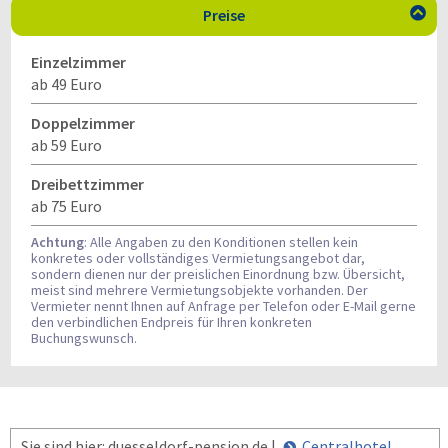
Preise

Einzelzimmer
ab 49 Euro
Doppelzimmer
ab 59 Euro
Dreibettzimmer
ab 75 Euro
Achtung
: Alle Angaben zu den Konditionen stellen kein
konkretes oder vollständiges Vermietungsangebot dar,
sondern dienen nur der preislichen Einordnung bzw. Übersicht,
meist sind mehrere Vermietungsobjekte vorhanden. Der
Vermieter nennt Ihnen auf Anfrage per Telefon oder E-Mail gerne
den verbindlichen Endpreis für Ihren konkreten
Buchungswunsch.
Sie sind hier: duesseldorf-pension.de |
Centralhotel