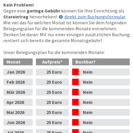
Kein Problem!
Gegen eine
geringe Gebühr
können Sie Ihre Einrichtung als
Stareintrag
hervorheben!
direkt zum Buchungsformular
Wie viel das für welchen Monat ist können Sie dem folgenden
Belegungsplan für die kommenden Monate entnehmen.
Denken Sie daran: Mit nur einer einzigen zusätzlichen Buchung
rentiert sich bereits die gesamte Monatsgebühr!
Unser Belegungsplan für die kommenden Monate:
Monat
Aufpreis
*
Buchbar?
Jan
2026
25 Euro
Nein
Feb
2026
25 Euro
Nein
Mär
2026
25 Euro
Nein
Apr
2026
25 Euro
Nein
Mai
2026
25 Euro
Nein
Jun
2026
25 Euro
Nein
Jul
2026
25 Euro
Nein