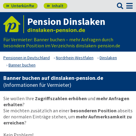

Unterkünfte
Inhalt


Pension Dinslaken
Für Vermieter: Banner buchen – mehr Anfragen durch
besondere Position im Verzeichnis dinslaken-pension.de
Pensionen in Deutschland
Nordrhein-Westfalen
Dinslaken
Banner buchen
Banner buchen auf dinslaken-pension.de
(Informationen für Vermieter)
Sie wollen Ihre
Zugriffszahlen erhöhen
und
mehr Anfragen
erhalten
?
Sie möchten zusätzlich an einer
besonderen Position
abseits
der normalen Einträge stehen, um
mehr Aufmerksamkeit zu
erreichen
?
Kein Problem!