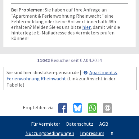
Bei Problemen:
Sie haben auf Ihre Anfrage an
"Apartment & Ferienwohnung Rheinwacht" eine
Fehlermeldung oder keine Antwort innerhalb 48h
erhalten? Melden Sie es uns bitte
hier
, damit wir die
hinterlegte E-Mailadresse des Vermieters prüfen
können!
11042
Besucher seit
0
2.0
4.2
0
1
4
Sie sind hier: dinslaken-pension.de |
Apartment &
Ferienwohnung Rheinwacht
(Link zur Ansicht in der
Tabelle)
Empfehlen via
Für Vermieter
Datenschutz
AGB
Nutzungsbedingungen
Impressum
⇑