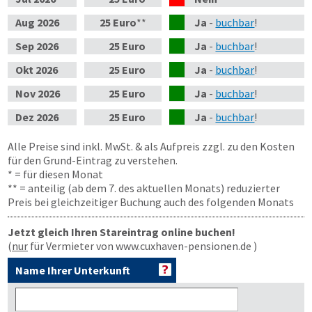
Aug
2026
25 Euro
**
Ja
-
buchbar
!
Sep
2026
25 Euro
Ja
-
buchbar
!
Okt
2026
25 Euro
Ja
-
buchbar
!
Nov
2026
25 Euro
Ja
-
buchbar
!
Dez
2026
25 Euro
Ja
-
buchbar
!
Alle Preise sind inkl. MwSt. & als Aufpreis zzgl. zu den Kosten
für den Grund-Eintrag zu verstehen.
* = für diesen Monat
** = anteilig (ab dem 7. des aktuellen Monats) reduzierter
Preis bei gleichzeitiger Buchung auch des folgenden Monats
Jetzt gleich Ihren Stareintrag online buchen!
(
nur
für Vermieter von www.cuxhaven-pensionen.de )
Name Ihrer Unterkunft