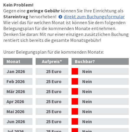
Kein Problem!
Gegen eine
geringe Gebühr
können Sie Ihre Einrichtung als
Stareintrag
hervorheben!
direkt zum Buchungsformular
Wie viel das für welchen Monat ist können Sie dem folgenden
Belegungsplan für die kommenden Monate entnehmen.
Denken Sie daran: Mit nur einer einzigen zusätzlichen Buchung
rentiert sich bereits die gesamte Monatsgebühr!
Unser Belegungsplan für die kommenden Monate:
Monat
Aufpreis
*
Buchbar?
Jan
2026
25 Euro
Nein
Feb
2026
25 Euro
Nein
Mär
2026
25 Euro
Nein
Apr
2026
25 Euro
Nein
Mai
2026
25 Euro
Nein
Jun
2026
25 Euro
Nein
Jul
2026
25 Euro
Nein