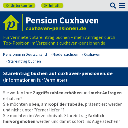

Unterkünfte
Inhalt


Pension Cuxhaven
Für Vermieter: Stareintrag buchen – mehr Anfragen durch
Top-Position im Verzeichnis cuxhaven-pensionen.de
Pensionen in Deutschland
Niedersachsen
Cuxhaven
Stareintrag buchen
Stareintrag buchen auf cuxhaven-pensionen.de
(Informationen für Vermieter)
Sie wollen Ihre
Zugriffszahlen erhöhen
und
mehr Anfragen
erhalten?
Sie möchten
oben
, am
Kopf der Tabelle
, präsentiert werden
und nicht unter "ferner liefen"?
Sie möchten im Verzeichnis als Stareintrag
farblich
hervorgehoben
werden und damit sofort ins Auge stechen?