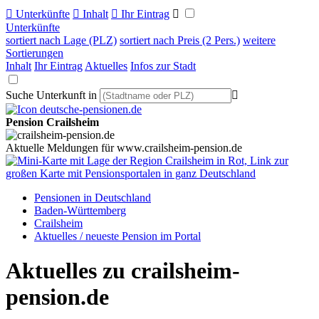

Unterkünfte

Inhalt

Ihr Eintrag

Unterkünfte
sortiert nach Lage (PLZ)
sortiert nach Preis (2 Pers.)
weitere
Sortierungen
Inhalt
Ihr Eintrag
Aktuelles
Infos zur Stadt
Suche Unterkunft in

Pension Crailsheim
Aktuelle Meldungen für www.crailsheim-pension.de
Pensionen in Deutschland
Baden-Württemberg
Crailsheim
Aktuelles / neueste Pension im Portal
Aktuelles zu crailsheim-
pension.de