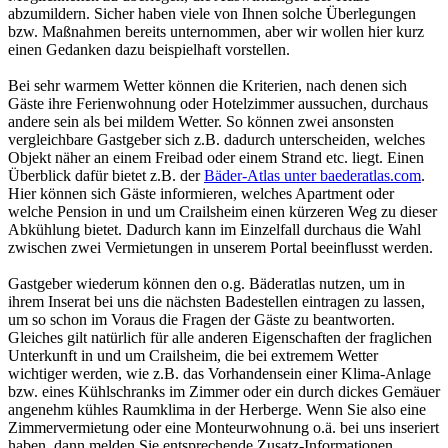
abzumildern. Sicher haben viele von Ihnen solche Überlegungen
bzw. Maßnahmen bereits unternommen, aber wir wollen hier kurz
einen Gedanken dazu beispielhaft vorstellen.
Bei sehr warmem Wetter können die Kriterien, nach denen sich
Gäste ihre Ferienwohnung oder Hotelzimmer aussuchen, durchaus
andere sein als bei mildem Wetter. So können zwei ansonsten
vergleichbare Gastgeber sich z.B. dadurch unterscheiden, welches
Objekt näher an einem Freibad oder einem Strand etc. liegt. Einen
Überblick dafür bietet z.B. der
Bäder-Atlas unter baederatlas.com
.
Hier können sich Gäste informieren, welches Apartment oder
welche Pension in und um Crailsheim einen kürzeren Weg zu dieser
Abkühlung bietet. Dadurch kann im Einzelfall durchaus die Wahl
zwischen zwei Vermietungen in unserem Portal beeinflusst werden.
Gastgeber wiederum können den o.g. Bäderatlas nutzen, um in
ihrem Inserat bei uns die nächsten Badestellen eintragen zu lassen,
um so schon im Voraus die Fragen der Gäste zu beantworten.
Gleiches gilt natürlich für alle anderen Eigenschaften der fraglichen
Unterkunft in und um Crailsheim, die bei extremem Wetter
wichtiger werden, wie z.B. das Vorhandensein einer Klima-Anlage
bzw. eines Kühlschranks im Zimmer oder ein durch dickes Gemäuer
angenehm kühles Raumklima in der Herberge. Wenn Sie also eine
Zimmervermietung oder eine Monteurwohnung o.ä. bei uns inseriert
haben, dann melden Sie entsprechende Zusatz-Informationen