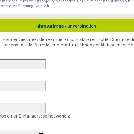
nd mehrere Vermietungsobjekte vorhanden. Der Vermieter nennt Ihnen auf A
n konkreten Buchungswunsch.
Ihre Anfrage - unverbindlich
önnen Sie direkt den Vermieter kontaktieren. Füllen Sie bitte die
f "absenden"; der Vermieter nimmt mit Ihnen per Mail oder telefo
gabe einer E-Mailadresse notwendig.