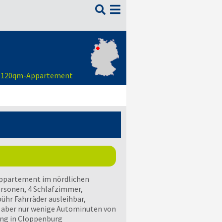

en 120qm-Appartement
ppartement im nördlichen
ersonen, 4 Schlafzimmer,
hr Fahrräder ausleihbar,
 aber nur wenige Autominuten von
ung in Cloppenburg