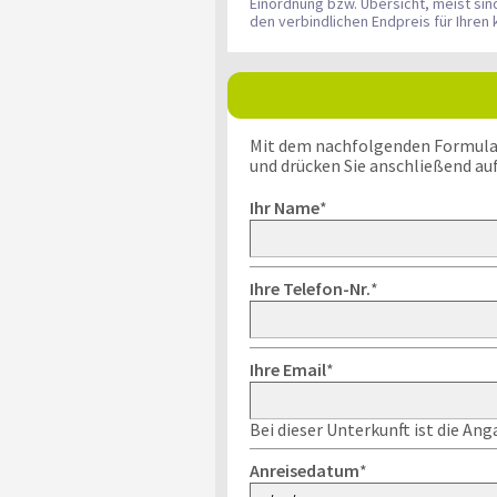
Einordnung bzw. Übersicht, meist si
den verbindlichen Endpreis für Ihre
Mit dem nachfolgenden Formular k
und drücken Sie anschließend au
Ihr Name
*
Ihre Telefon-Nr.
*
Ihre Email
*
Bei dieser Unterkunft ist die An
Anreisedatum
*