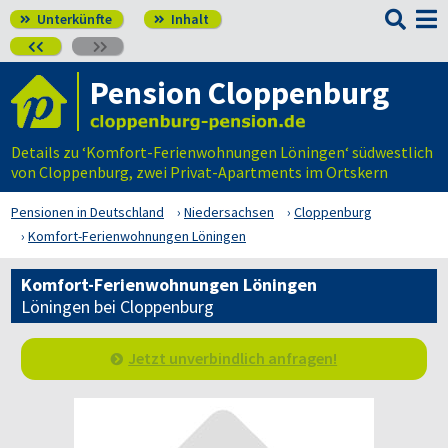

Unterkünfte
Inhalt




Pension Cloppenburg
Details zu ‘Komfort-Ferienwohnungen Löningen‘ südwestlich
von Cloppenburg, zwei Privat-Apartments im Ortskern
Pensionen in Deutschland
Niedersachsen
Cloppenburg
Komfort-Ferienwohnungen Löningen
Komfort-Ferienwohnungen Löningen
Löningen bei Cloppenburg
Jetzt unverbindlich anfragen!