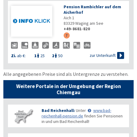
Pension Rambichler auf dem
Aicherhof
Aich 1
83329
Waging am See
+49-8681-820
7

zur Unterkunft
Zi.
ab €:
1
25
2
50


Alle angegebenen Preise sind als Untergrenze zu verstehen.
Weitere Portale in der Umgebung der Region
Chiemgau
Bad Reichenhall:
Unter
www.bad-
reichenhall-pension.de
finden Sie Pensionen
in und um Bad Reichenhall!