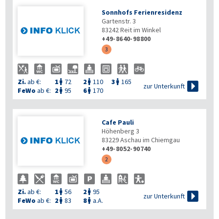
Sonnhofs Ferienresidenz
Gartenstr. 3
83242
Reit im Winkel
+49-8640-98800
3
Zi.
ab €:
1
72
2
110
3
165




zur Unterkunft
FeWo
ab €:
2
95
6
170


Cafe Pauli
Höhenberg 3
83229
Aschau im Chiemgau
+49-8052-90740
2
Zi.
ab €:
1
56
2
95



zur Unterkunft
FeWo
ab €:
2
83
8
a.A.

