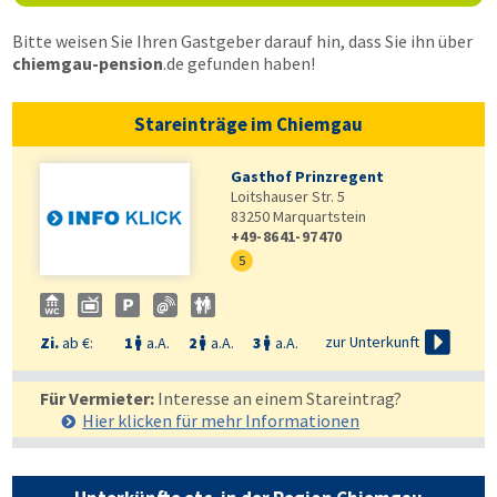
Bitte weisen Sie Ihren Gastgeber darauf hin, dass Sie ihn über
chiemgau-pension
.de
gefunden haben!
Stareinträge im Chiemgau
Gasthof Prinzregent
Loitshauser Str. 5
83250
Marquartstein
+49-8641-97470
5

zur Unterkunft
Zi.
ab €:
1
a.A.
2
a.A.
3
a.A.



Für Vermieter:
Interesse an einem Stareintrag?
Hier klicken für mehr
Informationen