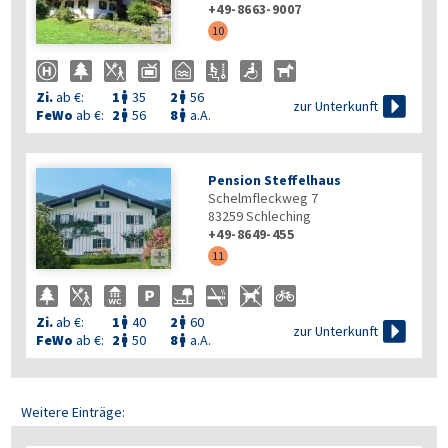
+49-8663-9007

10
Zi.
ab €:
1
35
2
56



zur Unterkunft
FeWo
ab €:
2
56
8
a.A.


Pension Steffelhaus
Schelmfleckweg 7
83259
Schleching
+49-8649-455

11
Zi.
ab €:
1
40
2
60



zur Unterkunft
FeWo
ab €:
2
50
8
a.A.


Weitere Einträge: