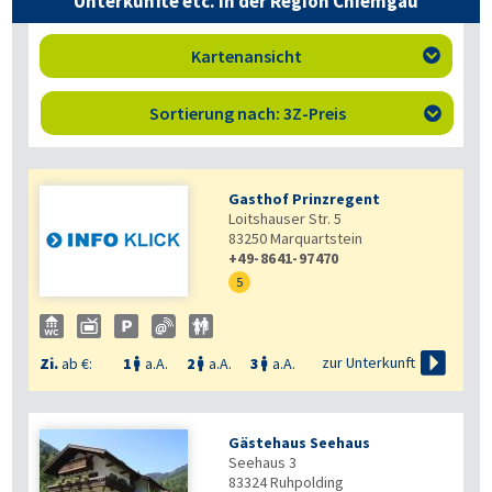
Unterkünfte etc. in der Region Chiemgau
Kartenansicht

Sortierung nach: 3Z-Preis

Gasthof Prinzregent
Loitshauser Str. 5
83250
Marquartstein
+49-8641-97470
5

zur Unterkunft
Zi.
ab €:
1
a.A.
2
a.A.
3
a.A.



Gästehaus Seehaus
Seehaus 3
83324
Ruhpolding