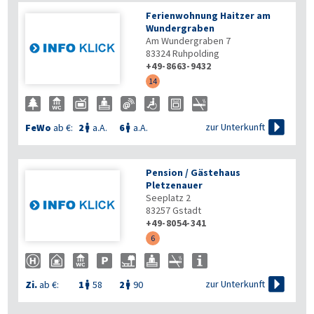
Ferienwohnung Haitzer am
Wundergraben
Am Wundergraben 7
83324
Ruhpolding
+49-8663-9432
14

zur Unterkunft
FeWo
ab €:
2
a.A.
6
a.A.


Pension / Gästehaus
Pletzenauer
Seeplatz 2
83257
Gstadt
+49-8054-341
6

zur Unterkunft
Zi.
ab €:
1
58
2
90

