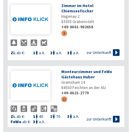
Zimmer im Hotel
Chiemseefischer
Hagenau 2
83355
Grabenstätt
+49-8661-982658
8

zur Unterkunft
Zi.
ab €:
1
a.A.
2
a.A.
3
a.A.



Monteurzimmer und FeWo
Gästehaus Huber
Gramsham 14
84550
Feichten an der Alz
+49-8621-2779
12
Zi.
ab €:
1
40
2
70
3
a.A.




zur Unterkunft
FeWo
ab €:
3
a.A.
