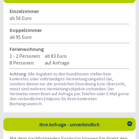
Einzelzimmer
ab 56 Euro
Doppelzimmer
ab 95 Euro
Ferienwohnung
1 - 2 Personen:
ab 83 Euro
8 Personen:
auf Anfrage
Achtung
: Alle Angaben zu den Konditionen stellen kein
konkretes oder vollständiges Vermietungsangebot dar,
sondern dienen nur der preislichen Einordnung bzw. Übersicht,
meist sind mehrere Vermietungsobjekte vorhanden. Der
Vermieter nennt Ihnen auf Anfrage per Telefon oder E-Mail gerne
den verbindlichen Endpreis für Ihren konkreten
Buchungswunsch.
Ihre Anfrage - unverbindlich

Mit dem nachfolgenden Formular können Sie direkt den