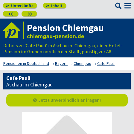

Unterkünfte
Inhalt




Pension Chiemgau
Details zu ‘Cafe Pauli‘ in Aschau im Chiemgau, einer Hotel-
Pension im Grünen nördlich der Stadt, günstig zur A8
Pensionen in Deutschland
Bayern
Chiemgau
Cafe Pauli
Cafe Pauli
Aschau im Chiemgau
Jetzt unverbindlich anfragen!