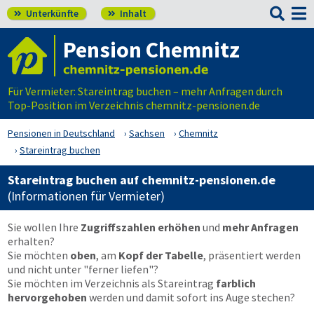

Unterkünfte
Inhalt


Pension Chemnitz
Für Vermieter: Stareintrag buchen – mehr Anfragen durch
Top-Position im Verzeichnis chemnitz-pensionen.de
Pensionen in Deutschland
Sachsen
Chemnitz
Stareintrag buchen
Stareintrag buchen auf chemnitz-pensionen.de
(Informationen für Vermieter)
Sie wollen Ihre
Zugriffszahlen erhöhen
und
mehr Anfragen
erhalten?
Sie möchten
oben
, am
Kopf der Tabelle
, präsentiert werden
und nicht unter "ferner liefen"?
Sie möchten im Verzeichnis als Stareintrag
farblich
hervorgehoben
werden und damit sofort ins Auge stechen?