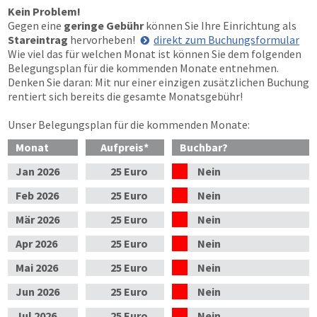
Kein Problem!
Gegen eine
geringe Gebühr
können Sie Ihre Einrichtung als
Stareintrag
hervorheben!
direkt zum Buchungsformular
Wie viel das für welchen Monat ist können Sie dem folgenden
Belegungsplan für die kommenden Monate entnehmen.
Denken Sie daran: Mit nur einer einzigen zusätzlichen Buchung
rentiert sich bereits die gesamte Monatsgebühr!
Unser Belegungsplan für die kommenden Monate:
Monat
Aufpreis
*
Buchbar?
Jan
2026
25 Euro
Nein
Feb
2026
25 Euro
Nein
Mär
2026
25 Euro
Nein
Apr
2026
25 Euro
Nein
Mai
2026
25 Euro
Nein
Jun
2026
25 Euro
Nein
Jul
2026
25 Euro
Nein