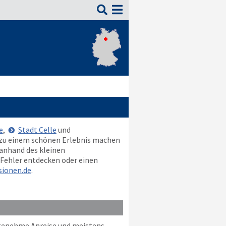

e
,
Stadt Celle
und
lt zu einem schönen Erlebnis machen
 anhand des kleinen
 Fehler entdecken oder einen
ionen.de
.
ngenehme Anreise und meistens