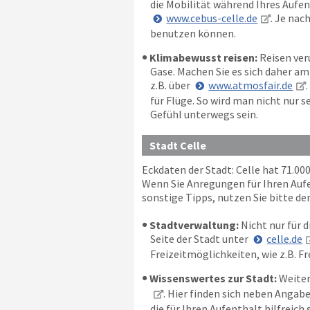
die Mobilität während Ihres Aufent
www.cebus-celle.de
. Je nac
benutzen können.
Klimabewusst reisen:
Reisen ver
Gase. Machen Sie es sich daher a
z.B. über
www.atmosfair.de
für Flüge. So wird man nicht nur
Gefühl unterwegs sein.
Stadt Celle
Eckdaten der Stadt: Celle hat 71.0
Wenn Sie Anregungen für Ihren Aufen
sonstige Tipps, nutzen Sie bitte de
Stadtverwaltung:
Nicht nur für d
Seite der Stadt unter
celle.de
Freizeitmöglichkeiten, wie z.B. F
Wissenswertes zur Stadt:
Weiter
. Hier finden sich neben Angab
die für Ihren Aufenthalt hilfreich