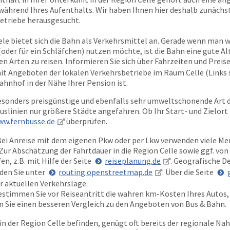
während Ihres Aufenthalts. Wir haben Ihnen hier deshalb zunächst 
betriebe herausgesucht.
iele bietet sich die Bahn als Verkehrsmittel an. Gerade wenn man w
(oder für ein Schläfchen) nutzen möchte, ist die Bahn eine gute Al
n Arten zu reisen. Informieren Sie sich über Fahrzeiten und Preise
 Angeboten der lokalen Verkehrsbetriebe im Raum Celle (Links s
ahnhof in der Nähe Ihrer Pension ist.
sonders preisgünstige und ebenfalls sehr umweltschonende Art d
slinien nur größere Städte angefahren. Ob Ihr Start- und Zielort
ww.fernbusse.de
überprüfen.
ei Anreise mit dem eigenen Pkw oder per Lkw verwenden viele Me
Zur Abschätzung der Fahrtdauer in die Region Celle sowie ggf. von
n, z.B. mit Hilfe der Seite
reiseplanung.de
. Geografische D
den Sie unter
routing.openstreetmap.de
. Über die Seite
r aktuellen Verkehrslage.
bestimmen Sie vor Reiseantritt die wahren km-Kosten Ihres Autos,
en Sie einen besseren Vergleich zu den Angeboten von Bus & Bahn.
in der Region Celle befinden, genügt oft bereits der regionale Nah