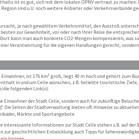
halts ist es gut, sich mit dem lokalen ÖPNV vertraut zu machen. Ei
h Region sind u.U. noch weitere Anbieter oder Verkehrsverbünde gee
ursacht, je nach gewähltem Verkehrsmittel, den Ausstoß untersc
m besten zur Gewohnheit, vor oder nach Ihrer Reise die entspre
. Dort kann man auch konkrete CO2-Mengen kompensieren, was sich 
 seiner Verantwortung für die eigenen Handlungen gerecht, sonder
00 Einwohner, ist 176 km² groß, liegt 40 m hoch und gehört zum B
thalt in und um Celle wünschen, z.B. beliebte touristische Ziele,
n/die folgenden Link(s):
ie Einwohner der Stadt Celle, sondern auch für zukünftige Besucher 
. Die Seiten der Stadtverwaltung bieten oft Hinweise zu aktuell
reibäder, Märkte und Sportangebote.
e interessante Informationen zur Stadt Celle stehen z.B. auf der 
en zur geschichtlichen Entwicklung auch Tipps für Sehenswürdigke
 sein können.