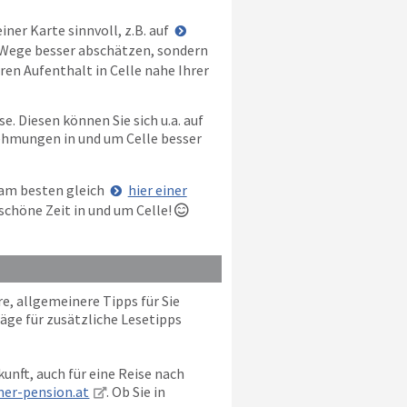
iner Karte sinnvoll, z.B. auf
e Wege besser abschätzen, sondern
ren Aufenthalt in Celle nahe Ihrer
e. Diesen können Sie sich u.a. auf
nehmungen in und um Celle besser
 am besten gleich
hier einer
schöne Zeit in und um Celle!

e, allgemeinere Tipps für Sie
äge für zusätzliche Lesetipps
unft, auch für eine Reise nach
er-pension.at
. Ob Sie in