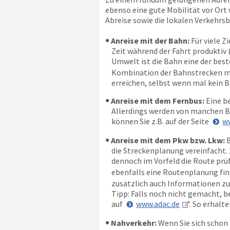
ebenso eine gute Mobilität vor Ort 
Abreise sowie die lokalen Verkehrs
Anreise mit der Bahn:
Für viele Z
Zeit während der Fahrt produktiv 
Umwelt ist die Bahn eine der beste
Kombination der Bahnstrecken mit
erreichen, selbst wenn mal kein B
Anreise mit dem Fernbus:
Eine be
Allerdings werden von manchen Bu
können Sie z.B. auf der Seite
w
Anreise mit dem Pkw bzw. Lkw:
B
die Streckenplanung vereinfacht. 
dennoch im Vorfeld die Route prüfe
ebenfalls eine Routenplanung fin
zusätzlich auch Informationen zu
Tipp: Falls noch nicht gemacht, 
auf
www.adac.de
. So erhalt
Nahverkehr:
Wenn Sie sich schon 