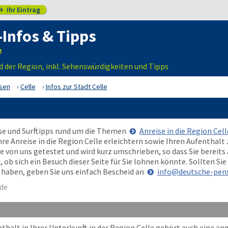
Ihr Eintrag

-Infos & Tipps
nd der Region, inkl. Sehenswürdigkeiten und Tipps
sen
Celle
Infos zur Stadt Celle
ise und Surftipps rund um die Themen
Anreise in die Region Cell
Ihre Anreise in die Region Celle erleichtern sowie Ihren Aufentha
 von uns getestet und wird kurz umschrieben, so dass Sie bereits
b sich ein Besuch dieser Seite für Sie lohnen könnte. Sollten Sie
te haben, geben Sie uns einfach Bescheid an
info@deutsche-pens
de
halt in Ihrer Unterkunft in der Region Celle gehört auch eine a