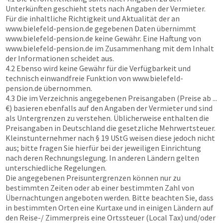
Unterkünften geschieht stets nach Angaben der Vermieter.
Für die inhaltliche Richtigkeit und Aktualität der an
www.bielefeld-pension.de
gegebenen Daten übernimmt
www.bielefeld-pension.de
keine Gewähr. Eine Haftung von
www.bielefeld-pension.de
im Zusammenhang mit dem Inhalt
der Informationen scheidet aus.
4.2 Ebenso wird keine Gewähr für die Verfügbarkeit und
technisch einwandfreie Funktion von
www.bielefeld-
pension.de
übernommen.
4.3 Die im Verzeichnis angegebenen Preisangaben (Preise ab ...
€) basieren ebenfalls auf den Angaben der Vermieter und sind
als Untergrenzen zu verstehen. Üblicherweise enthalten die
Preisangaben in Deutschland die gesetzliche Mehrwertsteuer.
Kleinstunternehmer nach § 19 UStG weisen diese jedoch nicht
aus; bitte fragen Sie hierfür bei der jeweiligen Einrichtung
nach deren Rechnungslegung. In anderen Ländern gelten
unterschiedliche Regelungen.
Die angegebenen Preisuntergrenzen können nur zu
bestimmten Zeiten oder ab einer bestimmten Zahl von
Übernachtungen angeboten werden. Bitte beachten Sie, dass
in bestimmten Orten eine Kurtaxe und in einigen Ländern auf
den Reise-/ Zimmerpreis eine Ortssteuer (Local Tax) und/oder