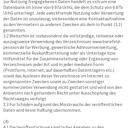
zur Nutzung freigegebenen Daten handelt es sich um eine
Datenbank im Sinne von § 87a UrhG, die dem Schutz von § 87b
UrhG unterliegt. Jede zweckfremde Nutzung oder Verwertung
der Daten ist unzulässig, insbesondere eine Kontaktaufnahme
zu den Vermietern zu anderen Zwecken als dem in Punkt (2.1)
genannten.
3.2 Weiterhin ist insbesondere die vollständige, teilweise oder
auszugsweise Verwendung des Verzeichnisses
www.bielefeld-
pension.de
für Werbung, gewerbliche Adressenverwertung,
kommerzielle Auskunftserteilung oder als Unterlage bzw.
Hilfsmittel für die Zusammenstellung oder Ergänzung von
Verzeichnissen jeder Art und in jeder medialen Form
(Printform, Internet, auf dauerhaften Datenträgern etc.)
sowie das Auslesen dieser Verzeichnisse im Internet zu
vorgenannten Zwecken sowie zu Zwecken sonstiger
kommerzieller Verwendung nicht gestattet und wird von den
Anbietern nach geltendem Recht unter Ausschöpfung des
Rechtsweges verfolgt.
3.3 Für Schäden aufgrund des Missbrauchs der veröffentlichen
Daten wird keine Haftung übernommen.
(4)
4.1 Die Veröffentlichung sämtlicher Angaben zu den