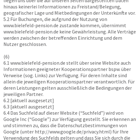
liegen uns über die auf unseren Seiten dargestellten Daten
hinaus keinerlei Informationen zu Freistand/Belegung,
geografischer Lage und Mietbedingungen der Unterkünfte vor.
5.2 Für Buchungen, die aufgrund der Nutzung von
www.bielefeld-pension.de
zustande kommen, übernimmt
www.bielefeld-pension.de
keine Gewährleistung. Alle Verträge
werden zwischen der betreffenden Einrichtung und dem
Nutzer geschlossen.
(6)
6.1
www.bielefeld-pension.de
stellt über seine Website auch
Informationen geeigneter Kooperationspartner bspw. über
Verweise (sog. Links) zur Verfügung. Für deren Inhalte sind
allein die jeweiligen Kooperationspartner verantwortlich. Für
deren Leistungen gelten ausschließlich die Bedingungen der
jeweiligen Partner.
6.2 [aktuell ausgesetzt]
6.3 [aktuell ausgesetzt]
6.4 Das Suchfeld auf dieser Website (“Suchfeld”) wird von
Google Inc (“Google”) zur Verfügung gestellt. Sie erkennen an
und stimmen zu, dass die Datenschutzbestimmungen von
Google (unter http://www.google.de/privacy.html) für Ihre
Verwendung des Suchfelds gelten und dass Sie sich durch die