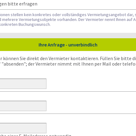
gen bitte erfragen
tionen stellen kein konkretes oder vollständiges Vermietungsangebot dar, 
nd mehrere Vermietungsobjekte vorhanden. Der Vermieter nennt Ihnen auf A
n konkreten Buchungswunsch.
Ihre Anfrage - unverbindlich
önnen Sie direkt den Vermieter kontaktieren. Füllen Sie bitte die
f "absenden"; der Vermieter nimmt mit Ihnen per Mail oder telefo