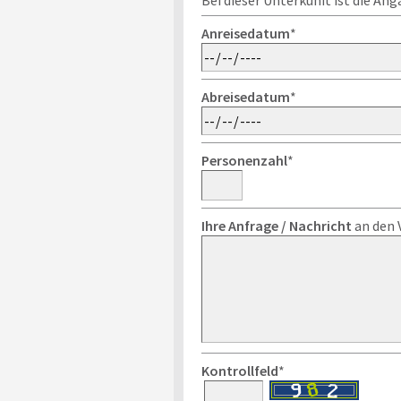
Bei dieser Unterkunft ist die An
Anreisedatum
*
Abreisedatum
*
Personenzahl
*
Ihre Anfrage / Nachricht
an den 
Kontrollfeld
*