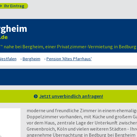
Ihr Eintrag

rgheim
us'‘ nahe bei Bergheim, einer Privatzimmer-Vermietung in Bedbur
Westfalen
Bergheim
Pension 'Altes Pfarrhaus'
Jetzt unverbindlich anfragen!
moderne und freundliche Zimmer in einem ehemalig
Doppelzimmer vorhanden, mit Küche und großem Gart
vor dem Haus, zentrale Lage der Unterkunft zwische
Grevenbroich, Köln und vielen weiteren Städten - Ihr
angenehme Übernachtung in Bedburg bei Bergheim