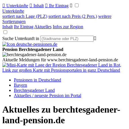

Unterkünfte

Inhalt

Ihr Eintrag

Unterkünfte
sortiert nach Lage (PLZ)
sortiert nach Preis (2 Pers.)
weitere
Sortierungen
Inhalt
Ihr Eintrag
Aktuelles
Infos zur Region
Suche Unterkunft in

Pension Berchtesgadener Land
Aktuelle Meldungen für www.berchtesgadener-land-pension.de
Pensionen in Deutschland
Bayern
Berchtesgadener Land
Aktuelles / neueste Pension im Portal
Aktuelles zu berchtesgadener-
land-pension.de