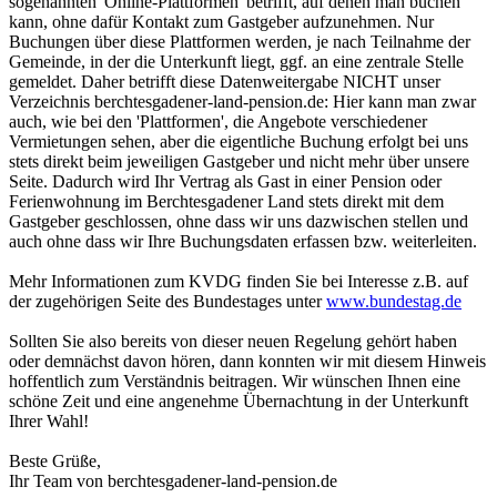
sogenannten 'Online-Plattformen' betrifft, auf denen man buchen
kann, ohne dafür Kontakt zum Gastgeber aufzunehmen. Nur
Buchungen über diese Plattformen werden, je nach Teilnahme der
Gemeinde, in der die Unterkunft liegt, ggf. an eine zentrale Stelle
gemeldet. Daher betrifft diese Datenweitergabe NICHT unser
Verzeichnis berchtesgadener-land-pension.de: Hier kann man zwar
auch, wie bei den 'Plattformen', die Angebote verschiedener
Vermietungen sehen, aber die eigentliche Buchung erfolgt bei uns
stets direkt beim jeweiligen Gastgeber und nicht mehr über unsere
Seite. Dadurch wird Ihr Vertrag als Gast in einer Pension oder
Ferienwohnung im Berchtesgadener Land stets direkt mit dem
Gastgeber geschlossen, ohne dass wir uns dazwischen stellen und
auch ohne dass wir Ihre Buchungsdaten erfassen bzw. weiterleiten.
Mehr Informationen zum KVDG finden Sie bei Interesse z.B. auf
der zugehörigen Seite des Bundestages unter
www.bundestag.de
Sollten Sie also bereits von dieser neuen Regelung gehört haben
oder demnächst davon hören, dann konnten wir mit diesem Hinweis
hoffentlich zum Verständnis beitragen. Wir wünschen Ihnen eine
schöne Zeit und eine angenehme Übernachtung in der Unterkunft
Ihrer Wahl!
Beste Grüße,
Ihr Team von berchtesgadener-land-pension.de