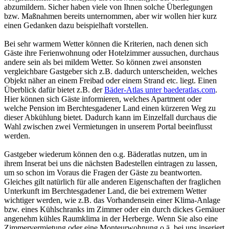
abzumildern. Sicher haben viele von Ihnen solche Überlegungen
bzw. Maßnahmen bereits unternommen, aber wir wollen hier kurz
einen Gedanken dazu beispielhaft vorstellen.
Bei sehr warmem Wetter können die Kriterien, nach denen sich
Gäste ihre Ferienwohnung oder Hotelzimmer aussuchen, durchaus
andere sein als bei mildem Wetter. So können zwei ansonsten
vergleichbare Gastgeber sich z.B. dadurch unterscheiden, welches
Objekt näher an einem Freibad oder einem Strand etc. liegt. Einen
Überblick dafür bietet z.B. der
Bäder-Atlas unter baederatlas.com
.
Hier können sich Gäste informieren, welches Apartment oder
welche Pension im Berchtesgadener Land einen kürzeren Weg zu
dieser Abkühlung bietet. Dadurch kann im Einzelfall durchaus die
Wahl zwischen zwei Vermietungen in unserem Portal beeinflusst
werden.
Gastgeber wiederum können den o.g. Bäderatlas nutzen, um in
ihrem Inserat bei uns die nächsten Badestellen eintragen zu lassen,
um so schon im Voraus die Fragen der Gäste zu beantworten.
Gleiches gilt natürlich für alle anderen Eigenschaften der fraglichen
Unterkunft im Berchtesgadener Land, die bei extremem Wetter
wichtiger werden, wie z.B. das Vorhandensein einer Klima-Anlage
bzw. eines Kühlschranks im Zimmer oder ein durch dickes Gemäuer
angenehm kühles Raumklima in der Herberge. Wenn Sie also eine
Zimmervermietung oder eine Monteurwohnung o.ä. bei uns inseriert