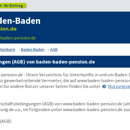
Ihr Eintrag

den-Baden
-baden-pension.de
ttemberg
Baden-Baden
AGB
ngen (AGB) von baden-baden-pension.de
pension.de
- Ihrem Verzeichnis für Unterkünfte in und um Baden
ür gewerbetreibende Vermieter, die auf
www.baden-baden-pension
n für andere Nutzer unserer Seiten finden Sie unter
Nutzungsb
Geschäftsbedingungen (AGB) von
www.baden-baden-pension.de
(al
tung.de
u.a., im Folgenden unter
www.baden-baden-pension.de
zus
 (AGB)