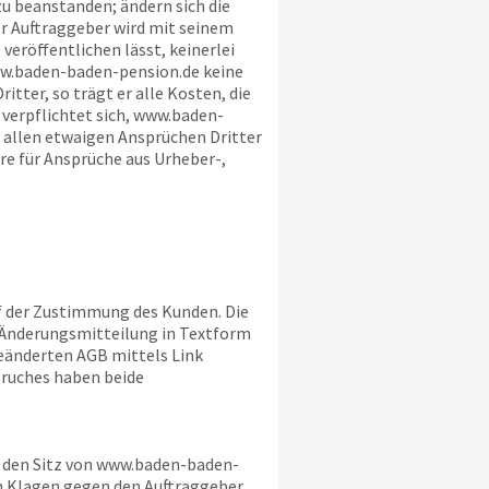
zu beanstanden; ändern sich die
r Auftraggeber wird mit seinem
e
veröffentlichen lässt, keinerlei
w.baden-baden-pension.de
keine
tter, so trägt er alle Kosten, die
erpflichtet sich,
www.baden-
 allen etwaigen Ansprüchen Dritter
ere für Ansprüche aus Urheber-,
rf der Zustimmung des Kunden. Die
r Änderungsmitteilung in Textform
eänderten AGB mittels Link
pruches haben beide
 den Sitz von
www.baden-baden-
 Klagen gegen den Auftraggeber