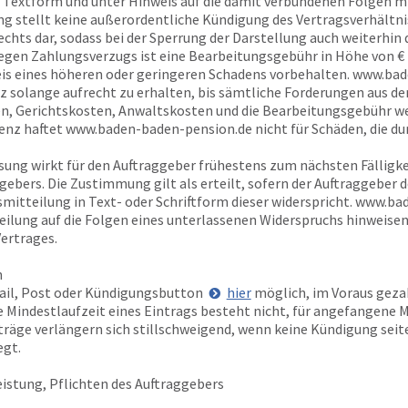
Textform und unter Hinweis auf die damit verbundenen Folgen mit
ng stellt keine außerordentliche Kündigung des Vertragsverhältnis
hts dar, sodass bei der Sperrung der Darstellung auch weiterhin
wegen Zahlungsverzugs ist eine Bearbeitungsgebühr in Höhe von €
is eines höheren oder geringeren Schadens vorbehalten.
www.bad
nz solange aufrecht zu erhalten, bis sämtliche Forderungen aus 
n, Gerichtskosten, Anwaltskosten und die Bearbeitungsgebühr we
enz haftet
www.baden-baden-pension.de
nicht für Schäden, die d
ung wirkt für den Auftraggeber frühestens zum nächsten Fälligke
ebers. Die Zustimmung gilt als erteilt, sofern der Auftraggeber 
tteilung in Text- oder Schriftform dieser widerspricht.
www.bad
ilung auf die Folgen eines unterlassenen Widerspruchs hinweisen.
Vertrages.
n
Mail, Post oder Kündigungsbutton
hier
möglich, im Voraus gezah
Mindestlaufzeit eines Eintrags besteht nicht, für angefangene Mo
rträge verlängern sich stillschweigend, wenn keine Kündigung sei
egt.
istung, Pflichten des Auftraggebers