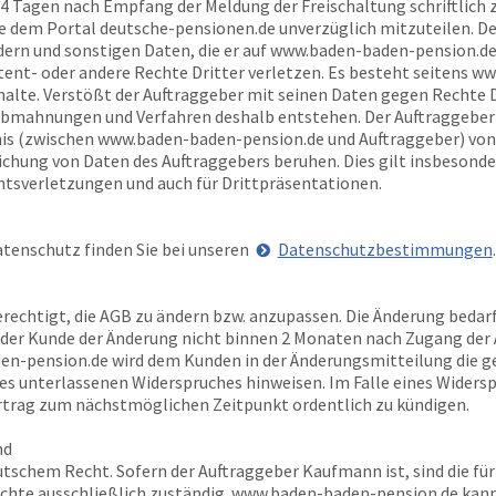
14 Tagen nach Empfang der Meldung der Freischaltung schriftlich 
se dem Portal
deutsche-pensionen.de
unverzüglich mitzuteilen. De
rn und sonstigen Daten, die er auf
www.baden-baden-pension.d
ent- oder andere Rechte Dritter verletzen. Es besteht seitens
ww
alte. Verstößt der Auftraggeber mit seinen Daten gegen Rechte Dri
bmahnungen und Verfahren deshalb entstehen. Der Auftraggeber v
is (zwischen
www.baden-baden-pension.de
und Auftraggeber) von
tlichung von Daten des Auftraggebers beruhen. Dies gilt insbesond
sverletzungen und auch für Drittpräsentationen.
tenschutz finden Sie bei unseren
Datenschutzbestimmungen
.
erechtigt, die AGB zu ändern bzw. anzupassen. Die Änderung beda
n der Kunde der Änderung nicht binnen 2 Monaten nach Zugang de
en-pension.de
wird dem Kunden in der Änderungsmitteilung die g
ines unterlassenen Widerspruches hinweisen. Im Falle eines Widers
ertrag zum nächstmöglichen Zeitpunkt ordentlich zu kündigen.
nd
tschem Recht. Sofern der Auftraggeber Kaufmann ist, sind die für
chte ausschließlich zuständig.
www.baden-baden-pension.de
kann