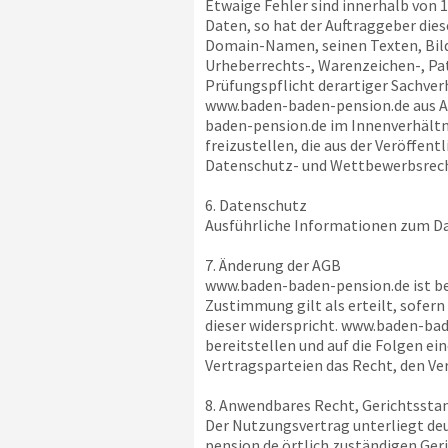
Etwaige Fehler sind innerhalb von 
Daten, so hat der Auftraggeber die
Domain-Namen, seinen Texten, Bilde
Urheberrechts-, Warenzeichen-, Pat
Prüfungspflicht derartiger Sachverh
www.baden-baden-pension.de
aus A
baden-pension.de
im Innenverhältn
freizustellen, die aus der Veröffen
Datenschutz- und Wettbewerbsrecht
6. Datenschutz
Ausführliche Informationen zum Da
7. Änderung der AGB
www.baden-baden-pension.de
ist b
Zustimmung gilt als erteilt, sofer
dieser widerspricht.
www.baden-bad
bereitstellen und auf die Folgen e
Vertragsparteien das Recht, den V
8. Anwendbares Recht, Gerichtssta
Der Nutzungsvertrag unterliegt deu
pension.de
örtlich zuständigen Geri