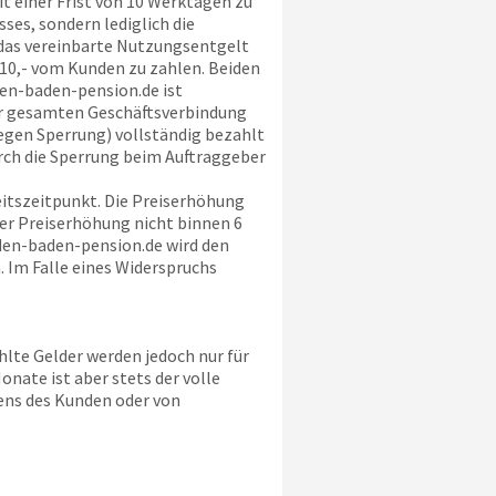
 einer Frist von 10 Werktagen zu
ses, sondern lediglich die
 das vereinbarte Nutzungsentgelt
 10,- vom Kunden zu zahlen. Beiden
en-baden-pension.de
ist
der gesamten Geschäftsverbindung
gen Sperrung) vollständig bezahlt
urch die Sperrung beim Auftraggeber
itszeitpunkt. Die Preiserhöhung
der Preiserhöhung nicht binnen 6
en-baden-pension.de
wird den
 Im Falle eines Widerspruchs
lte Gelder werden jedoch nur für
nate ist aber stets der volle
tens des Kunden oder von