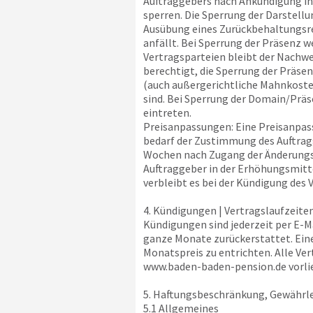
Auftraggebers nach Ankündigung in 
sperren. Die Sperrung der Darstellu
Ausübung eines Zurückbehaltungsrec
anfällt. Bei Sperrung der Präsenz 
Vertragsparteien bleibt der Nachwe
berechtigt, die Sperrung der Präse
(auch außergerichtliche Mahnkoste
sind. Bei Sperrung der Domain/Präs
eintreten.
Preisanpassungen: Eine Preisanpass
bedarf der Zustimmung des Auftragg
Wochen nach Zugang der Änderungsmi
Auftraggeber in der Erhöhungsmitte
verbleibt es bei der Kündigung des 
4. Kündigungen | Vertragslaufzeite
Kündigungen sind jederzeit per E-
ganze Monate zurückerstattet. Eine 
Monatspreis zu entrichten. Alle Ve
www.baden-baden-pension.de
vorli
5. Haftungsbeschränkung, Gewährle
5.1 Allgemeines