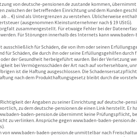
utzung von
deutsche-pensionen.de
zustande kommen, übernimm
en zwischen der betreffenden Einrichtung und dem Kunden geschlo
b ... €) sind als Untergrenzen zu verstehen. Üblicherweise enthal
wertsteuer (ausgenommen Kleinstunternehmer nach § 19 UStG).
orgfalt zusammengestellt. Für etwaige Fehler bei der Datenerfa
erden. Für Störungen innerhalb des Internets kann
www.baden-b
t ausschließlich für Schäden, die von ihm oder seinen Erfüllungsg
d für Schäden, die durch ihn oder seine Erfüllungsgehilfen durch f
oder der Gesundheit herbeigeführt wurden. Bei der Verletzung wes
ssigkeit bei Vermögensschäden der Art nach auf vorhersehbare, u
Übrigen ist die Haftung ausgeschlossen. Die Schadensersatzpflicht
Haftung nach dem Produkthaftungsgesetz bleibt durch die vorsteh
e Richtigkeit der Angaben zu seiner Einrichtung auf
deutsche-pensi
wortlich, zu dem
deutsche-pensionen.de
einen Link herstellt. Er h
ww.baden-baden-pension.de
übernimmt keine Prüfungspflicht, behä
icht zu verlinken. Ansprüche gegen
www.baden-baden-pension.de
s).
n von
www.baden-baden-pension.de
unmittelbar nach Freischaltun