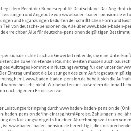
liegt dem Recht der Bundesrepublik Deutschland. Das Angebot ric
, Leistungen und Angebote von
www.baden-baden-pension.de
erfo
ngen und Ergänzungen bedürfen der schriftlichen Form und Best
in Teil von
deutsche-pensionen.de
. Alle über
www.baden-baden-pen
.de
erreichbar. Alle für
deutsche-pensionen.de
gültigen Bestimmun
-pension.de
richtet sich an Gewerbetreibende, die eine Unterkunf
ieten; die zu vermietenden Räumlichkeiten müssen auch baurecht
g des Auftrages kommt ein Nutzungsvertrag für den unter der
www
. Der Eintrag umfasst die Leistungen des zum Auftragsdatum gült
eintrag.html.
www.baden-baden-pension.de
behält sich die Aufna
Aufnahme besteht nicht. Wir behalten uns außerdem die inhaltlich
ten nach eigenem Ermessen vor.
der Leistungserbringung durch
www.baden-baden-pension.de
(Onli
n-baden-pension.de
/ihr-eintrag.html#preise. Zahlungen sind jährl
hlung des Nutzungsentgelts für einen Abrechnungszeitraum von m
, ist
www.baden-baden-pension.de
berechtigt, die entsprechende