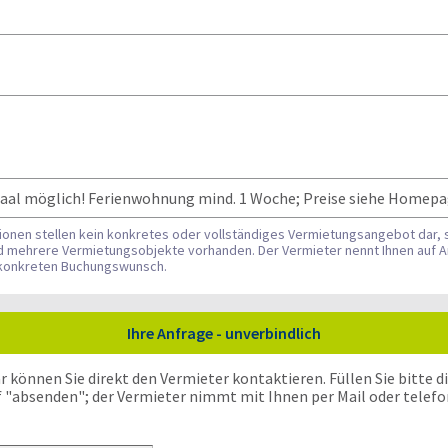
saal möglich! Ferienwohnung mind. 1 Woche; Preise siehe Homepa
tionen stellen kein konkretes oder vollständiges Vermietungsangebot dar, 
nd mehrere Vermietungsobjekte vorhanden. Der Vermieter nennt Ihnen auf A
n konkreten Buchungswunsch.
Ihre Anfrage - unverbindlich
önnen Sie direkt den Vermieter kontaktieren. Füllen Sie bitte die
f "absenden"; der Vermieter nimmt mit Ihnen per Mail oder telefo