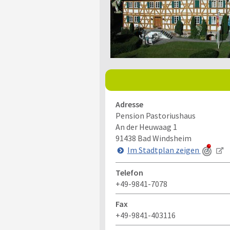
Adresse
Pension Pastoriushaus
An der Heuwaag 1
91438
Bad Windsheim
Im Stadtplan zeigen
Telefon
+49-9841-7078
Fax
+49-9841-403116