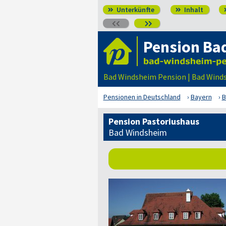
Unterkünfte
Inhalt




Pension Ba
Bad Windsheim Pension | Bad Wind
Pensionen in Deutschland
Bayern
B
Pension Pastoriushaus
Bad Windsheim