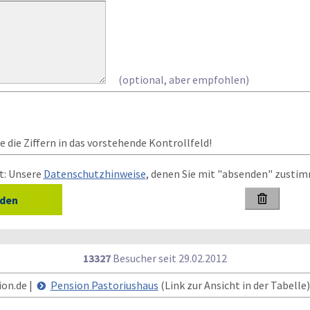
(optional, aber empfohlen)
 die Ziffern in das vorstehende Kontrollfeld!
t: Unsere
Datenschutzhinweise
, denen Sie mit "absenden" zusti

13327
Besucher seit
2
9.0
2.2
0
1
2
ion.de |
Pension Pastoriushaus
(Link zur Ansicht in der Tabelle)